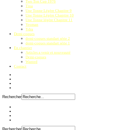
Two Ton Cup 1976
Tina
Une Tonne Légère Chapitre 9
Une Tonne Légère Chapitre 10
Une Tonne légère Chapitre 11
Yeoman
Ydra
Demi-coques
demi-coques standart série 2
demi-coques standart série 1
En chantier
Articles a venir et nouveauté
Demi-coques
Wanted
Contact
Rechercher
Rechercher