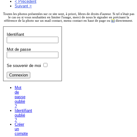
< Précédent
Suivant >
Toutes les photos présentées sur ce site sont, à priori, libres de droits d'auteur. Si tel n'était pas
le cas ou si vous souhaitiez en limiter l'usage, merci de nous le signaler en précisant la
référence de la photo sur un mail contact, menu contact en haut de page ou
ici
directement.
Identifiant
Mot de passe
Se souvenir de moi
Mot
de
passe
oublié
?
Identifiant
oublié
?
Créer
un
compte