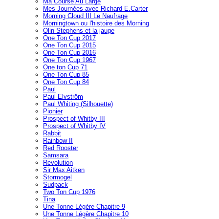
Ma Course Au Large
Mes Journées avec Richard E.Carter
Morning Cloud III Le Naufrage
Morningtown ou l'histoire des Morning
Olin Stephens et la jauge
One Ton Cup 2017
One Ton Cup 2015
One Ton Cup 2016
One Ton Cup 1967
One ton Cup 71
One Ton Cup 85
One Ton Cup 84
Paul
Paul Elvström
Paul Whiting (Silhouette)
Pionier
Prospect of Whitby III
Prospect of Whitby IV
Rabbit
Rainbow II
Red Rooster
Samsara
Revolution
Sir Max Aitken
Stormogel
Sudpack
Two Ton Cup 1976
Tina
Une Tonne Légère Chapitre 9
Une Tonne Légère Chapitre 10