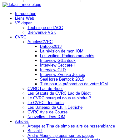
Introduction
Liens Web
VSkipper
Technique de l'ACC
Bienvenue VSK
CVRC
ArticlesCVRC
Britpop2013
La révision de mon IOM
Les voiliers Radiocommandés
Interview GBantock
Interview Ceccarelli
Interview GLD
Interview Zvonko Jelacic
SeaHorse Bantock 2015
Tuto pour la préparation de votre IOM
CVRC Lac de Bidot
Les Statuts du CVRC Lac de Bidot
Le CVRC pourquoi nous rejoindre ?
Le CVRC : les tarifs
Les Bateaux de Ch.H.Détriché
CVRC Avis de Course
Nouvelles idées IOM
Articles
Arpege et Tina de simples airs de ressemblance
Brillant !
André Mauric : propos sur les jauges