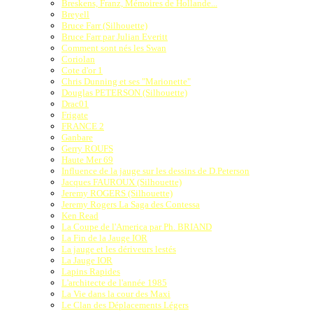
Breskens, Franz, Mémoires de Hollande...
Breyell
Bruce Farr (Silhouette)
Bruce Farr par Julian Everitt
Comment sont nés les Swan
Coriolan
Cote d'or 1
Chris Dunning et ses "Marionette"
Douglas PETERSON (Silhouette)
Drac01
Frigate
FRANCE 2
Ganbare
Gerry ROUFS
Haute Mer 69
Influence de la jauge sur les dessins de D.Peterson
Jacques FAUROUX (Silhouette)
Jeremy ROGERS (Silhouette)
Jeremy Rogers La Saga des Contessa
Ken Read
La Coupe de l'America par Ph. BRIAND
La Fin de la Jauge IOR
La jauge et les dériveurs lestés
La Jauge IOR
Lapins Rapides
L'architecte de l'année 1985
La Vie dans la cour des Maxi
Le Clan des Déplacements Légers