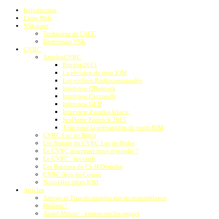
Introduction
Liens Web
VSkipper
Technique de l'ACC
Bienvenue VSK
CVRC
ArticlesCVRC
Britpop2013
La révision de mon IOM
Les voiliers Radiocommandés
Interview GBantock
Interview Ceccarelli
Interview GLD
Interview Zvonko Jelacic
SeaHorse Bantock 2015
Tuto pour la préparation de votre IOM
CVRC Lac de Bidot
Les Statuts du CVRC Lac de Bidot
Le CVRC pourquoi nous rejoindre ?
Le CVRC : les tarifs
Les Bateaux de Ch.H.Détriché
CVRC Avis de Course
Nouvelles idées IOM
Articles
Arpege et Tina de simples airs de ressemblance
Brillant !
André Mauric : propos sur les jauges