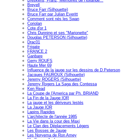
Breskens, Franz, Mémoires de Hollande...
Breyell
Bruce Farr (Silhouette)
Bruce Farr par Julian Everitt
Comment sont nés les Swan
Coriolan
Cote d'or 1
Chris Dunning et ses "Marionette"
Douglas PETERSON (Silhouette)
Drac01
Frigate
FRANCE 2
Ganbare
Gerry ROUFS
Haute Mer 69
Influence de la jauge sur les dessins de D.Peterson
Jacques FAUROUX (Silhouette)
Jeremy ROGERS (Silhouette)
Jeremy Rogers La Saga des Contessa
Ken Read
La Coupe de l'America par Ph. BRIAND
La Fin de la Jauge IOR
La jauge et les dériveurs lestés
La Jauge IOR
Lapins Rapides
L'architecte de l'année 1985
La Vie dans la cour des Maxi
Le Clan des Déplacements Légers
Les Bosses de Jauge
Les Noryema de Ron Amey