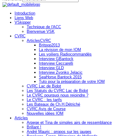
Introduction
Liens Web
VSkipper
Technique de l'ACC
Bienvenue VSK
CVRC
ArticlesCVRC
Britpop2013
La révision de mon IOM
Les voiliers Radiocommandés
Interview GBantock
Interview Ceccarelli
Interview GLD
Interview Zvonko Jelacic
SeaHorse Bantock 2015
Tuto pour la préparation de votre IOM
CVRC Lac de Bidot
Les Statuts du CVRC Lac de Bidot
Le CVRC pourquoi nous rejoindre ?
Le CVRC : les tarifs
Les Bateaux de Ch.H.Détriché
CVRC Avis de Course
Nouvelles idées IOM
Articles
Arpege et Tina de simples airs de ressemblance
Brillant !
André Mauric : propos sur les jauges