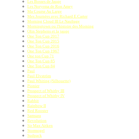
Les Bosses de Jauge
Les Noryema de Ron Amey
Ma Course Au Large
Mes Journées avec Richard E.Carter
Morning Cloud III Le Naufrage
Morningtown ou l'histoire des Morning
Olin Stephens et la jauge
One Ton Cup 2017
One Ton Cup 2015
One Ton Cup 2016
One Ton Cup 1967
One ton Cup 71
One Ton Cup 85
One Ton Cup 84
Paul
Paul Elvström
Paul Whiting (Silhouette)
Pionier
Prospect of Whitby III
Prospect of Whitby IV
Rabbit
Rainbow II
Red Rooster
Samsara
Revolution
Sir Max Aitken
Stormogel
Sudpack