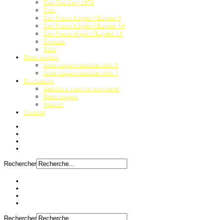
Two Ton Cup 1976
Tina
Une Tonne Légère Chapitre 9
Une Tonne Légère Chapitre 10
Une Tonne légère Chapitre 11
Yeoman
Ydra
Demi-coques
demi-coques standart série 2
demi-coques standart série 1
En chantier
Articles a venir et nouveauté
Demi-coques
Wanted
Contact
Rechercher
Rechercher