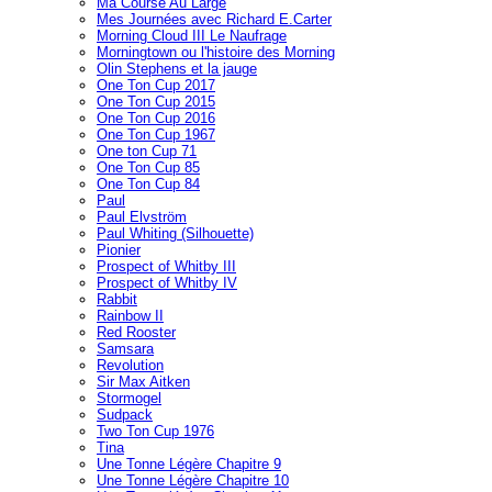
Ma Course Au Large
Mes Journées avec Richard E.Carter
Morning Cloud III Le Naufrage
Morningtown ou l'histoire des Morning
Olin Stephens et la jauge
One Ton Cup 2017
One Ton Cup 2015
One Ton Cup 2016
One Ton Cup 1967
One ton Cup 71
One Ton Cup 85
One Ton Cup 84
Paul
Paul Elvström
Paul Whiting (Silhouette)
Pionier
Prospect of Whitby III
Prospect of Whitby IV
Rabbit
Rainbow II
Red Rooster
Samsara
Revolution
Sir Max Aitken
Stormogel
Sudpack
Two Ton Cup 1976
Tina
Une Tonne Légère Chapitre 9
Une Tonne Légère Chapitre 10