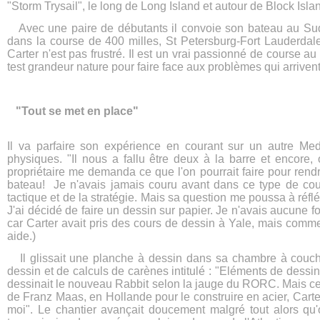
"Storm Trysail", le long de Long Island et autour de Block Isla
Avec une paire de débutants il convoie son bateau au Sud
dans la course de 400 milles, St Petersburg-Fort Lauderdale
Carter n'est pas frustré. Il est un vrai passionné de course au
test grandeur nature pour faire face aux problèmes qui arrive
"Tout se met en place"
Il va parfaire son expérience en courant sur un autre Med
physiques. "Il nous a fallu être deux à la barre et encore, o
propriétaire me demanda ce que l'on pourrait faire pour ren
bateau! Je n'avais jamais couru avant dans ce type de cour
tactique et de la stratégie. Mais sa question me poussa à réfl
J'ai décidé de faire un dessin sur papier. Je n'avais aucune fo
car Carter avait pris des cours de dessin à Yale, mais comme 
aide.)
Il glissait une planche à dessin dans sa chambre à couche
dessin et de calculs de carènes intitulé : "Eléments de dessi
dessinait le nouveau Rabbit selon la jauge du RORC. Mais celà 
de Franz Maas, en Hollande pour le construire en acier, Carte
moi". Le chantier avançait doucement malgré tout alors q