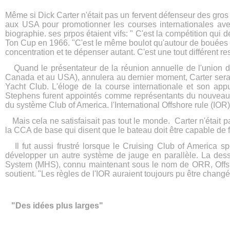
Même si Dick Carter n'était pas un fervent défenseur des gros b
aux USA pour promotionner les courses internationales avec
biographie. ses prpos étaient vifs: " C'est la compétition qui 
Ton Cup en 1966. "C'est le même boulot qu'autour de bouées 
concentration et te dépenser autant. C'est une tout différent res
Quand le présentateur de la réunion annuelle de l'union du
Canada et au USA), annulera au dernier moment, Carter sera
Yacht Club. L'éloge de la course internationale et son app
Stephens furent appointés comme représentants du nouveau c
du système Club of America. l'International Offshore rule (IOR)
Mais cela ne satisfaisait pas tout le monde. Carter n'était pa
la CCA de base qui disent que le bateau doit être capable de f
Il fut aussi frustré lorsque le Cruising Club of America sp
développer un autre système de jauge en parallèle. La des
System (MHS), connu maintenant sous le nom de ORR, Offsho
soutient. "Les règles de l'IOR auraient toujours pu être changé
"Des idées plus larges"