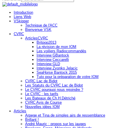
Introduction
Liens Web
VSkipper
Technique de l'ACC
Bienvenue VSK
CVRC
ArticlesCVRC
Britpop2013
La révision de mon IOM
Les voiliers Radiocommandés
Interview GBantock
Interview Ceccarelli
Interview GLD
Interview Zvonko Jelacic
SeaHorse Bantock 2015
Tuto pour la préparation de votre IOM
CVRC Lac de Bidot
Les Statuts du CVRC Lac de Bidot
Le CVRC pourquoi nous rejoindre ?
Le CVRC : les tarifs
Les Bateaux de Ch.H.Détriché
CVRC Avis de Course
Nouvelles idées IOM
Articles
Arpege et Tina de simples airs de ressemblance
Brillant !
André Mauric : propos sur les jauges