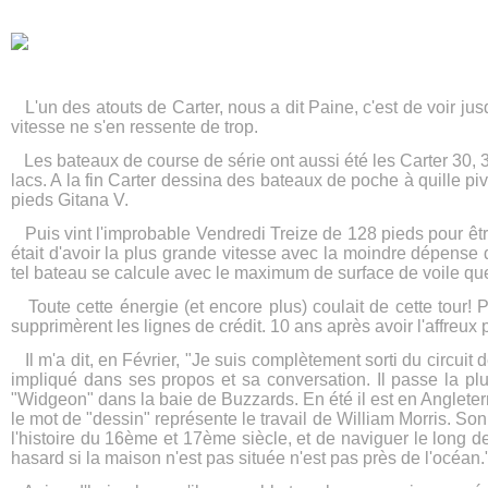
L'un des atouts de Carter, nous a dit Paine, c'est de voir jusq
vitesse ne s'en ressente de trop.
Les bateaux de course de série ont aussi été les Carter 30, 33
lacs. A la fin Carter dessina des bateaux de poche à quille p
pieds Gitana V.
Puis vint l'improbable Vendredi Treize de 128 pieds pour être
était d'avoir la plus grande vitesse avec la moindre dépense d'
tel bateau se calcule avec le maximum de surface de voile que 
Toute cette énergie (et encore plus) coulait de cette tour! Pu
supprimèrent les lignes de crédit. 10 ans après avoir l'affreux 
Il m'a dit, en Février, "Je suis complètement sorti du circuit d
impliqué dans ses propos et sa conversation. Il passe la plu
"Widgeon" dans la baie de Buzzards. En été il est en Angleter
le mot de "dessin" représente le travail de William Morris. Son v
l'histoire du 16ème et 17ème siècle, et de naviguer le long de
hasard si la maison n'est pas située n'est pas près de l'océan." 