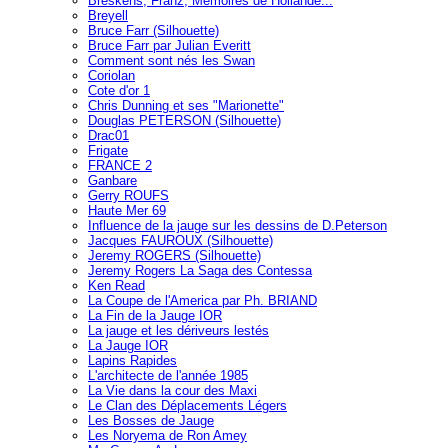
Breskens, Franz, Mémoires de Hollande...
Breyell
Bruce Farr (Silhouette)
Bruce Farr par Julian Everitt
Comment sont nés les Swan
Coriolan
Cote d'or 1
Chris Dunning et ses "Marionette"
Douglas PETERSON (Silhouette)
Drac01
Frigate
FRANCE 2
Ganbare
Gerry ROUFS
Haute Mer 69
Influence de la jauge sur les dessins de D.Peterson
Jacques FAUROUX (Silhouette)
Jeremy ROGERS (Silhouette)
Jeremy Rogers La Saga des Contessa
Ken Read
La Coupe de l'America par Ph. BRIAND
La Fin de la Jauge IOR
La jauge et les dériveurs lestés
La Jauge IOR
Lapins Rapides
L'architecte de l'année 1985
La Vie dans la cour des Maxi
Le Clan des Déplacements Légers
Les Bosses de Jauge
Les Noryema de Ron Amey