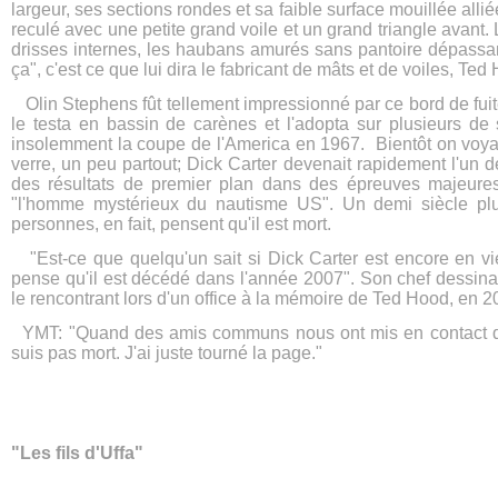
largeur, ses sections ron
des et sa faible surface mouillée alli
reculé avec une petite grand voile et un grand triangle avant. 
drisses internes, les haubans amurés sans pantoire dépass
ça", c'est ce que lui dira le fabricant de mâts et de voiles, Ted
Olin Stephens fût tellement impressionné par ce bord de fuite 
le testa en bassin de carènes et l'adopta sur plusieurs de 
insolemment la coupe de l'America en 1967. Bientôt on voyait
verre, un peu partout; Dick Carter devenait rapidement l'un 
des résultats de premier plan dans des épreuves majeure
"l'homme mystérieux du nautisme US". Un demi siècle plu
personnes, en fait, pensent qu'il est mort.
"Est-ce que quelqu'un sait si Dick Carter est encore en vie
pense qu'il est décédé dans l'année 2007". Son chef dessinat
le rencontrant lors d'un office à la mémoire de Ted Hood, en 2
YMT:
"Quand des amis communs nous ont mis en contact derni
suis pas mort. J'ai juste tourné la page."
"Les fils d'Uffa"