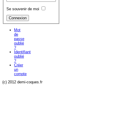
Se souvenir de moi
Mot
de
passe
oublié
?
Identifiant
oublié
?
Créer
un
compte
(c) 2012 demi-coques.fr