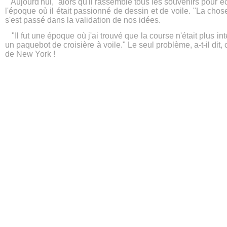
Aujourd'hui, alors qu'il rassemble tous les souvenirs pour éc
l'époque où il était passionné de dessin et de voile. "La chose 
s'est passé dans la validation de nos idées.
"Il fut une époque où j'ai trouvé que la course n'était plus in
un paquebot de croisière à voile." Le seul problème, a-t-il dit
de New York !