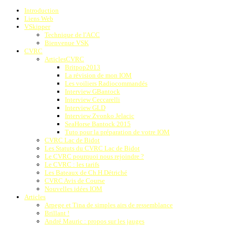
Introduction
Liens Web
VSkipper
Technique de l'ACC
Bienvenue VSK
CVRC
ArticlesCVRC
Britpop2013
La révision de mon IOM
Les voiliers Radiocommandés
Interview GBantock
Interview Ceccarelli
Interview GLD
Interview Zvonko Jelacic
SeaHorse Bantock 2015
Tuto pour la préparation de votre IOM
CVRC Lac de Bidot
Les Statuts du CVRC Lac de Bidot
Le CVRC pourquoi nous rejoindre ?
Le CVRC : les tarifs
Les Bateaux de Ch.H.Détriché
CVRC Avis de Course
Nouvelles idées IOM
Articles
Arpege et Tina de simples airs de ressemblance
Brillant !
André Mauric : propos sur les jauges