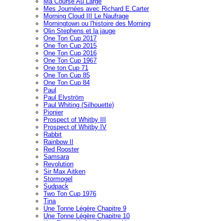
Ma Course Au Large
Mes Journées avec Richard E.Carter
Morning Cloud III Le Naufrage
Morningtown ou l'histoire des Morning
Olin Stephens et la jauge
One Ton Cup 2017
One Ton Cup 2015
One Ton Cup 2016
One Ton Cup 1967
One ton Cup 71
One Ton Cup 85
One Ton Cup 84
Paul
Paul Elvström
Paul Whiting (Silhouette)
Pionier
Prospect of Whitby III
Prospect of Whitby IV
Rabbit
Rainbow II
Red Rooster
Samsara
Revolution
Sir Max Aitken
Stormogel
Sudpack
Two Ton Cup 1976
Tina
Une Tonne Légère Chapitre 9
Une Tonne Légère Chapitre 10