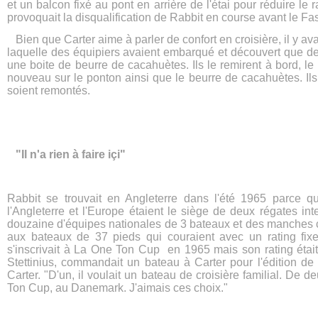
et un balcon fixé au pont en arrière de l'étai pour réduire l
provoquait la disqualification de Rabbit en course avant le Fa
Bien que Carter aime à parler de confort en croisière, il y avait
laquelle des équipiers avaient embarqué et découvert que de
une boite de beurre de cacahuètes. Ils le remirent à bord, le 
nouveau sur le ponton ainsi que le beurre de cacahuètes. Ils
soient remontés.
"Il n'a rien à faire içi"
Rabbit se trouvait en Angleterre dans l'été 1965 parce qu
l'Angleterre et l'Europe étaient le siège de deux régates int
douzaine d'équipes nationales de 3 bateaux et des manches co
aux bateaux de 37 pieds qui couraient avec un rating fi
s'inscrivait à La One Ton Cup en 1965 mais son rating était t
Stettinius, commandait un bateau à Carter pour l'édition de 
Carter. "D'un, il voulait un bateau de croisière familial. De d
Ton Cup, au Danemark. J'aimais ces choix."