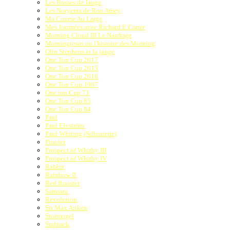
Les Bosses de Jauge
Les Noryema de Ron Amey
Ma Course Au Large
Mes Journées avec Richard E.Carter
Morning Cloud III Le Naufrage
Morningtown ou l'histoire des Morning
Olin Stephens et la jauge
One Ton Cup 2017
One Ton Cup 2015
One Ton Cup 2016
One Ton Cup 1967
One ton Cup 71
One Ton Cup 85
One Ton Cup 84
Paul
Paul Elvström
Paul Whiting (Silhouette)
Pionier
Prospect of Whitby III
Prospect of Whitby IV
Rabbit
Rainbow II
Red Rooster
Samsara
Revolution
Sir Max Aitken
Stormogel
Sudpack