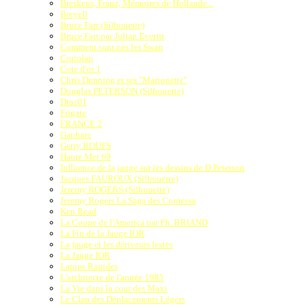
Breskens, Franz, Mémoires de Hollande...
Breyell
Bruce Farr (Silhouette)
Bruce Farr par Julian Everitt
Comment sont nés les Swan
Coriolan
Cote d'or 1
Chris Dunning et ses "Marionette"
Douglas PETERSON (Silhouette)
Drac01
Frigate
FRANCE 2
Ganbare
Gerry ROUFS
Haute Mer 69
Influence de la jauge sur les dessins de D.Peterson
Jacques FAUROUX (Silhouette)
Jeremy ROGERS (Silhouette)
Jeremy Rogers La Saga des Contessa
Ken Read
La Coupe de l'America par Ph. BRIAND
La Fin de la Jauge IOR
La jauge et les dériveurs lestés
La Jauge IOR
Lapins Rapides
L'architecte de l'année 1985
La Vie dans la cour des Maxi
Le Clan des Déplacements Légers