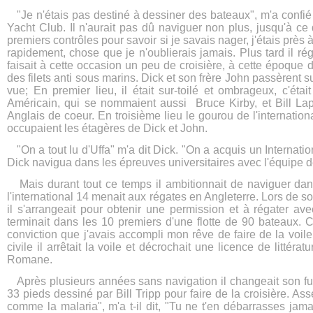
"Je n'étais pas destiné à dessiner des bateaux", m'a confié 
Yacht Club. Il n'aurait pas dû naviguer non plus, jusqu'à c
premiers contrôles pour savoir si je savais nager, j'étais prè
rapidement, chose que je n'oublierais jamais. Plus tard il ré
faisait à cette occasion un peu de croisière, à cette époque
des filets anti sous marins. Dick et son frère John passèrent sur
vue; En premier lieu, il était sur-toilé et ombrageux, c'étai
Américain, qui se nommaient aussi Bruce Kirby, et Bill Lapwor
Anglais de coeur. En troisième lieu le gourou de l'internation
occupaient les étagères de Dick et John.
"On a tout lu d'Uffa" m'a dit Dick. "On a acquis un Internatio
Dick navigua dans les épreuves universitaires avec l'équipe d
Mais durant tout ce temps il ambitionnait de naviguer dans
l'international 14 menait aux régates en Angleterre. Lors de 
il s'arrangeait pour obtenir une permission et à régater av
terminait dans les 10 premiers d'une flotte de 90 bateaux. 
conviction que j'avais accompli mon rêve de faire de la voile
civile il arrêtait la voile et décrochait une licence de littéra
Romane.
Après plusieurs années sans navigation il changeait son fusi
33 pieds dessiné par Bill Tripp pour faire de la croisière. Assez
comme la malaria", m'a t-il dit, "Tu ne t'en débarrasses ja