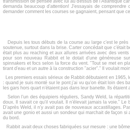
transmission de pensée avec lui au dessus de l'Atlantique car
demanda beaucoup d'attention! J'essayais de comprendre ce
demander comment les courses se gagnaient, pensant que celui
Depuis les tous débuts de la course au large c'est le près q
soutenue, surtout dans la brise. Carter concédait que c'était 
était plus au reaching et aux allures arrivées avec des vents 
pour son nouveau Rabbit et le dotait d'une généreuse sur
spinnakers et focs selon la force du vent. "Tout se met en 
tirant d'eau et un autre à la construction "acier"." Il voulait m
Les premiers essais sérieux de Rabbit débutaient en 1965, 
: quand je suis monté sur le pont j'ai vu qu'on était loin des 
les gars hors quart n'étaient pas dans leur banette. Ils étaie
Selon l'un des équipiers réguliers, Sandy Weld, la répartition
doux. Il savait ce qu'il voulait. Il n'élevait jamais la voie." 
D'après Weld, il n'y avait pas de nouveaux accastillages. Pa
avait une gonio et aussi un sondeur qui marchait de façon si a
du bord.
Rabbit avait deux choses fabriquées sur mesure : une bôme à r