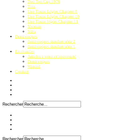
Two Ton Cup 1976
Tina
Une Tonne Légère Chapitre 9
Une Tonne Légère Chapitre 10
Une Tonne légère Chapitre 11
Yeoman
Ydra
Demi-coques
demi-coques standart série 2
demi-coques standart série 1
En chantier
Articles a venir et nouveauté
Demi-coques
Wanted
Contact
Rechercher
Rechercher