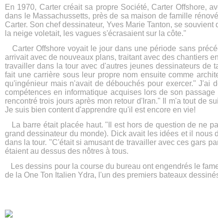
En 1970, Carter créait sa propre Société, Carter Offshore, 
dans le Massachussetts, près de sa maison de famille rénovée.
Carter. Son chef dessinateur, Yves Marie Tanton, se souvient d
la neige voletait, les vagues s'écrasaient sur la côte."
Carter Offshore voyait le jour dans une période sans précéd
arrivait avec de nouveaux plans, traitant avec des chantiers e
travailler dans la tour avec d'autres jeunes dessinateurs de
fait une carrière sous leur propre nom ensuite comme archi
qu'ingénieur mais n'avait de débouchés pour exercer." J'ai de
compétences en informatique acquises lors de son passage dan
rencontré trois jours après mon retour d'Iran." Il m'a tout de
Je suis bien content d'apprendre qu'il est encore en vie!
La barre était placée haut. "Il est hors de question de ne pas
grand dessinateur du monde). Dick avait les idées et il nous 
dans la tour. "C'était si amusant de travailler avec ces gars pa
étaient au dessus des nôtres à tous.
Les dessins pour la course du bureau ont engendrés le fame
de la One Ton Italien Ydra, l'un des premiers bateaux dessiné