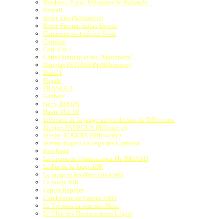
Breskens, Franz, Mémoires de Hollande...
Breyell
Bruce Farr (Silhouette)
Bruce Farr par Julian Everitt
Comment sont nés les Swan
Coriolan
Cote d'or 1
Chris Dunning et ses "Marionette"
Douglas PETERSON (Silhouette)
Drac01
Frigate
FRANCE 2
Ganbare
Gerry ROUFS
Haute Mer 69
Influence de la jauge sur les dessins de D.Peterson
Jacques FAUROUX (Silhouette)
Jeremy ROGERS (Silhouette)
Jeremy Rogers La Saga des Contessa
Ken Read
La Coupe de l'America par Ph. BRIAND
La Fin de la Jauge IOR
La jauge et les dériveurs lestés
La Jauge IOR
Lapins Rapides
L'architecte de l'année 1985
La Vie dans la cour des Maxi
Le Clan des Déplacements Légers