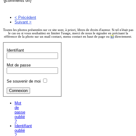
{jcomments off}
< Précédent
Suivant >
Toutes les photos présentées sur ce site sont, à priori, libres de droits d'auteur. Si tel n'était pas
le cas ou si vous souhaitiez en limiter l'usage, merci de nous le signaler en précisant la
référence de la photo sur un mail contact, menu contact en haut de page ou
ici
directement.
Identifiant
Mot de passe
Se souvenir de moi
Mot
de
passe
oublié
?
Identifiant
oublié
?