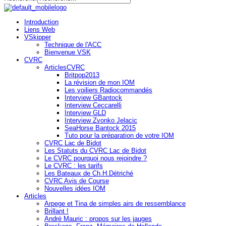
Introduction
Liens Web
VSkipper
Technique de l'ACC
Bienvenue VSK
CVRC
ArticlesCVRC
Britpop2013
La révision de mon IOM
Les voiliers Radiocommandés
Interview GBantock
Interview Ceccarelli
Interview GLD
Interview Zvonko Jelacic
SeaHorse Bantock 2015
Tuto pour la préparation de votre IOM
CVRC Lac de Bidot
Les Statuts du CVRC Lac de Bidot
Le CVRC pourquoi nous rejoindre ?
Le CVRC : les tarifs
Les Bateaux de Ch.H.Détriché
CVRC Avis de Course
Nouvelles idées IOM
Articles
Arpege et Tina de simples airs de ressemblance
Brillant !
André Mauric : propos sur les jauges