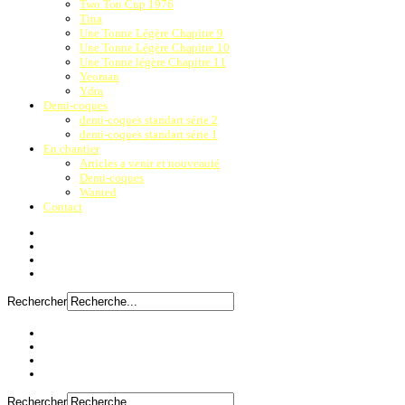
Two Ton Cup 1976
Tina
Une Tonne Légère Chapitre 9
Une Tonne Légère Chapitre 10
Une Tonne légère Chapitre 11
Yeoman
Ydra
Demi-coques
demi-coques standart série 2
demi-coques standart série 1
En chantier
Articles a venir et nouveauté
Demi-coques
Wanted
Contact
Rechercher
Rechercher