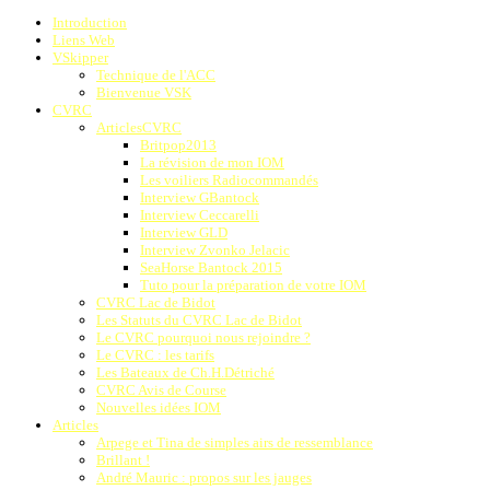
Introduction
Liens Web
VSkipper
Technique de l'ACC
Bienvenue VSK
CVRC
ArticlesCVRC
Britpop2013
La révision de mon IOM
Les voiliers Radiocommandés
Interview GBantock
Interview Ceccarelli
Interview GLD
Interview Zvonko Jelacic
SeaHorse Bantock 2015
Tuto pour la préparation de votre IOM
CVRC Lac de Bidot
Les Statuts du CVRC Lac de Bidot
Le CVRC pourquoi nous rejoindre ?
Le CVRC : les tarifs
Les Bateaux de Ch.H.Détriché
CVRC Avis de Course
Nouvelles idées IOM
Articles
Arpege et Tina de simples airs de ressemblance
Brillant !
André Mauric : propos sur les jauges