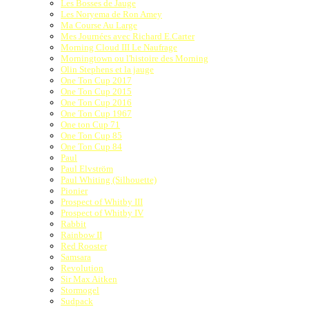
Les Bosses de Jauge
Les Noryema de Ron Amey
Ma Course Au Large
Mes Journées avec Richard E.Carter
Morning Cloud III Le Naufrage
Morningtown ou l'histoire des Morning
Olin Stephens et la jauge
One Ton Cup 2017
One Ton Cup 2015
One Ton Cup 2016
One Ton Cup 1967
One ton Cup 71
One Ton Cup 85
One Ton Cup 84
Paul
Paul Elvström
Paul Whiting (Silhouette)
Pionier
Prospect of Whitby III
Prospect of Whitby IV
Rabbit
Rainbow II
Red Rooster
Samsara
Revolution
Sir Max Aitken
Stormogel
Sudpack