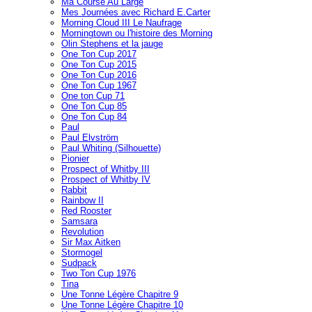
Ma Course Au Large
Mes Journées avec Richard E.Carter
Morning Cloud III Le Naufrage
Morningtown ou l'histoire des Morning
Olin Stephens et la jauge
One Ton Cup 2017
One Ton Cup 2015
One Ton Cup 2016
One Ton Cup 1967
One ton Cup 71
One Ton Cup 85
One Ton Cup 84
Paul
Paul Elvström
Paul Whiting (Silhouette)
Pionier
Prospect of Whitby III
Prospect of Whitby IV
Rabbit
Rainbow II
Red Rooster
Samsara
Revolution
Sir Max Aitken
Stormogel
Sudpack
Two Ton Cup 1976
Tina
Une Tonne Légère Chapitre 9
Une Tonne Légère Chapitre 10