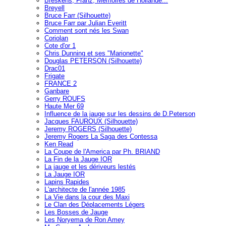
Breskens, Franz, Mémoires de Hollande...
Breyell
Bruce Farr (Silhouette)
Bruce Farr par Julian Everitt
Comment sont nés les Swan
Coriolan
Cote d'or 1
Chris Dunning et ses "Marionette"
Douglas PETERSON (Silhouette)
Drac01
Frigate
FRANCE 2
Ganbare
Gerry ROUFS
Haute Mer 69
Influence de la jauge sur les dessins de D.Peterson
Jacques FAUROUX (Silhouette)
Jeremy ROGERS (Silhouette)
Jeremy Rogers La Saga des Contessa
Ken Read
La Coupe de l'America par Ph. BRIAND
La Fin de la Jauge IOR
La jauge et les dériveurs lestés
La Jauge IOR
Lapins Rapides
L'architecte de l'année 1985
La Vie dans la cour des Maxi
Le Clan des Déplacements Légers
Les Bosses de Jauge
Les Noryema de Ron Amey