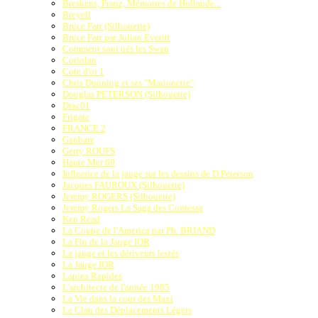
Breskens, Franz, Mémoires de Hollande...
Breyell
Bruce Farr (Silhouette)
Bruce Farr par Julian Everitt
Comment sont nés les Swan
Coriolan
Cote d'or 1
Chris Dunning et ses "Marionette"
Douglas PETERSON (Silhouette)
Drac01
Frigate
FRANCE 2
Ganbare
Gerry ROUFS
Haute Mer 69
Influence de la jauge sur les dessins de D.Peterson
Jacques FAUROUX (Silhouette)
Jeremy ROGERS (Silhouette)
Jeremy Rogers La Saga des Contessa
Ken Read
La Coupe de l'America par Ph. BRIAND
La Fin de la Jauge IOR
La jauge et les dériveurs lestés
La Jauge IOR
Lapins Rapides
L'architecte de l'année 1985
La Vie dans la cour des Maxi
Le Clan des Déplacements Légers