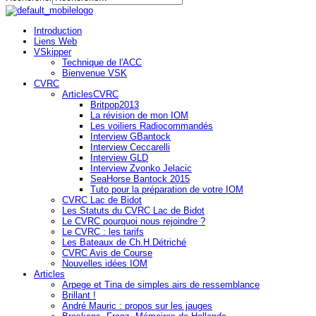
Introduction
Liens Web
VSkipper
Technique de l'ACC
Bienvenue VSK
CVRC
ArticlesCVRC
Britpop2013
La révision de mon IOM
Les voiliers Radiocommandés
Interview GBantock
Interview Ceccarelli
Interview GLD
Interview Zvonko Jelacic
SeaHorse Bantock 2015
Tuto pour la préparation de votre IOM
CVRC Lac de Bidot
Les Statuts du CVRC Lac de Bidot
Le CVRC pourquoi nous rejoindre ?
Le CVRC : les tarifs
Les Bateaux de Ch.H.Détriché
CVRC Avis de Course
Nouvelles idées IOM
Articles
Arpege et Tina de simples airs de ressemblance
Brillant !
André Mauric : propos sur les jauges