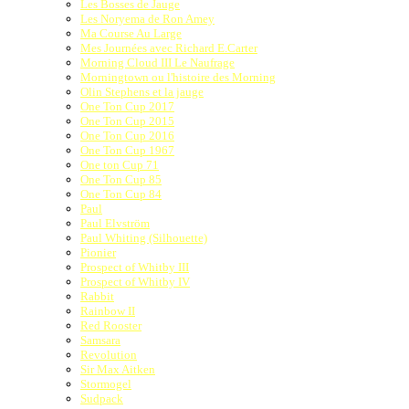
Les Bosses de Jauge
Les Noryema de Ron Amey
Ma Course Au Large
Mes Journées avec Richard E.Carter
Morning Cloud III Le Naufrage
Morningtown ou l'histoire des Morning
Olin Stephens et la jauge
One Ton Cup 2017
One Ton Cup 2015
One Ton Cup 2016
One Ton Cup 1967
One ton Cup 71
One Ton Cup 85
One Ton Cup 84
Paul
Paul Elvström
Paul Whiting (Silhouette)
Pionier
Prospect of Whitby III
Prospect of Whitby IV
Rabbit
Rainbow II
Red Rooster
Samsara
Revolution
Sir Max Aitken
Stormogel
Sudpack