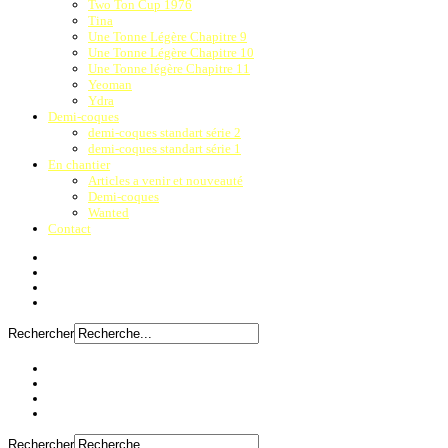
Two Ton Cup 1976
Tina
Une Tonne Légère Chapitre 9
Une Tonne Légère Chapitre 10
Une Tonne légère Chapitre 11
Yeoman
Ydra
Demi-coques
demi-coques standart série 2
demi-coques standart série 1
En chantier
Articles a venir et nouveauté
Demi-coques
Wanted
Contact
Rechercher
Rechercher