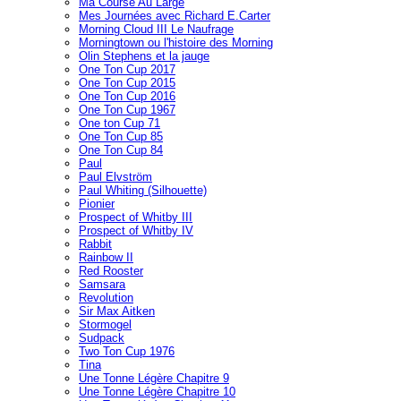
Ma Course Au Large
Mes Journées avec Richard E.Carter
Morning Cloud III Le Naufrage
Morningtown ou l'histoire des Morning
Olin Stephens et la jauge
One Ton Cup 2017
One Ton Cup 2015
One Ton Cup 2016
One Ton Cup 1967
One ton Cup 71
One Ton Cup 85
One Ton Cup 84
Paul
Paul Elvström
Paul Whiting (Silhouette)
Pionier
Prospect of Whitby III
Prospect of Whitby IV
Rabbit
Rainbow II
Red Rooster
Samsara
Revolution
Sir Max Aitken
Stormogel
Sudpack
Two Ton Cup 1976
Tina
Une Tonne Légère Chapitre 9
Une Tonne Légère Chapitre 10