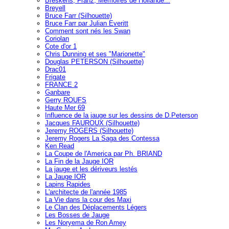
Breskens, Franz, Mémoires de Hollande...
Breyell
Bruce Farr (Silhouette)
Bruce Farr par Julian Everitt
Comment sont nés les Swan
Coriolan
Cote d'or 1
Chris Dunning et ses "Marionette"
Douglas PETERSON (Silhouette)
Drac01
Frigate
FRANCE 2
Ganbare
Gerry ROUFS
Haute Mer 69
Influence de la jauge sur les dessins de D.Peterson
Jacques FAUROUX (Silhouette)
Jeremy ROGERS (Silhouette)
Jeremy Rogers La Saga des Contessa
Ken Read
La Coupe de l'America par Ph. BRIAND
La Fin de la Jauge IOR
La jauge et les dériveurs lestés
La Jauge IOR
Lapins Rapides
L'architecte de l'année 1985
La Vie dans la cour des Maxi
Le Clan des Déplacements Légers
Les Bosses de Jauge
Les Noryema de Ron Amey