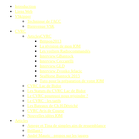
Introduction
Liens Web
VSkipper
Technique de l'ACC
Bienvenue VSK
CVRC
ArticlesCVRC
Britpop2013
La révision de mon IOM
Les voiliers Radiocommandés
Interview GBantock
Interview Ceccarelli
Interview GLD
Interview Zvonko Jelacic
SeaHorse Bantock 2015
Tuto pour la préparation de votre IOM
CVRC Lac de Bidot
Les Statuts du CVRC Lac de Bidot
Le CVRC pourquoi nous rejoindre ?
Le CVRC : les tarifs
Les Bateaux de Ch.H.Détriché
CVRC Avis de Course
Nouvelles idées IOM
Articles
Arpege et Tina de simples airs de ressemblance
Brillant !
André Mauric : propos sur les jauges