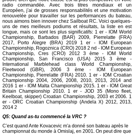
radio commandée. Avec trois titres mondiaux et un
Européen, j'ai de grosses responsabilités et une motivation
renouvelée pour travailler sur les performances du bateau,
nous aimons bien innover chez Sailboat RC. Voici quelques-
uns de mes meilleurs podiums et résultats, la liste en est
longue, mais ce sont les plus significatifs: 1 er - IOM World
Championship, Barbados (BAR) 2009, Pierrelatte (FRA)
2017, Porto Alegre (BRA) 2019 1 er - IOM European
Championship, Rogoznica (CRO) 2018 2 nd - IOM European
Championship, Cres (CRO) 2012 3 ème - IOM World
Championship, San Francisco (USA) 2015 3 ème -
International Marblehead class World Championship,
Fleetwood (GBR), 2006 3 ème - IOM European
Championship, Pierrelatte (FRA) 2010. 1 er - IOM Croatian
Championship 2004, 2006, 2008, 2010, 2013, 2014 and
2016 1 er - IOM Malta Championship 2015. 1 er - IOM Great
Britain Championship 2010. 1 er - JOD 35 (Mono fleet,
Keelboat, skipper) Croatian Championship, 2003 et 2006. 1
er - ORC Croatian Championship (Andela X) 2012, 2013,
2014 2
Q5: Quand as-tu commencé la VRC ?
C'est quand Ante Kovacevic m'a donné son bateau après le
championnat du monde à Omislaj, en 2001. On peut dire que