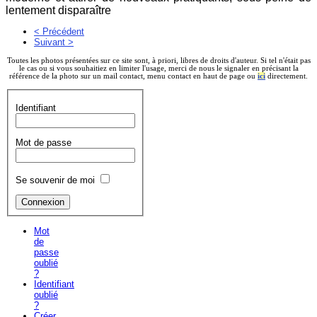
lentement disparaître
< Précédent
Suivant >
Toutes les photos présentées sur ce site sont, à priori, libres de droits d'auteur. Si tel n'était pas
le cas ou si vous souhaitiez en limiter l'usage, merci de nous le signaler en précisant la
référence de la photo sur un mail contact, menu contact en haut de page ou
ici
directement.
Identifiant
Mot de passe
Se souvenir de moi
Mot
de
passe
oublié
?
Identifiant
oublié
?
Créer