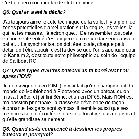
c'est un peu mon mentor de club, en voile
Q6: Quel en a été le déclic?
J'ai toujours aimé le côté technique de la voile. Il y a plein de
zones potentielles d'amélioration sur la coque, les voiles, la
quille, les masses, l'électronique… De rassembler tout cela
en une seule entité c'est un peu comme un danseur dans un
ballet… La synchronisation doit être totale, chaque petit
détail doit être abouti, c'est la devise que l'on s'applique pour
le Kantum 2, c'est toute notre philosophie au sein de l'équipe
de Sailboat RC.
Q7: Quels types d'autres bateaux as-tu barré avant ou
après l'IOM?
Je ne navigue qu'en IOM. (Je n'ai fait qu'un championnat du
monde de Marblehead à Fleetwood avec un bateau qu'on
m'avait prêté, et j'ai fini 3ème, et un en DF65. Mais l'IOM est
ma passion principale, la classe se développe de façon
étonnante, les gens sont sympas. Il semble aussi que ses
membres soient écoutés et que cela lui attire plus de gens et
qu'elle grandisse sainement.
Q8: Quand as-tu commencé à dessiner tes propres
bateaux et pourquoi?