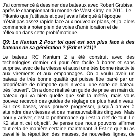
J'ai commencé à dessiner des bateaux avec Robert Grubisa,
après le championnat du monde de West Kirby, en 2011. Le
Pikanto que j'utilisais et que j'avais fabriqué à l'époque
n'était pas assez rapide face aux nouveaux plans, et j'ai alors
commencé à noter plein de voies d'amélioration et de
réflexion dans cette problématique.
Q9: Le Kantun 2 Pour toi quel est son plus face à des
bateaux de sa génération ? (Brit et V11)?
Le bateau RC Kantum 2 a été construit avec des
technologies dernier cri pour être facile à barrer et sans
surprise, avec de la vitesse et aussi une très bonne réactivité
aux virements et aux empannages. On a voulu avoir un
bateau de très bonne qualité qui puisse être barré par un
propriétaire de n'importe quel niveau, une sorte de bateau
très "ouvert". On a donc réalisé un guide de prise en main du
bateau qui va bien quelle que soit la météo, mais vous
pouvez recevoir des guides de réglage de plus haut niveau.
Sur ces bases, vous pouvez progresser, jusqu'à arriver à
atteindre des vitesses et des manœuvrabilités dingues! Mais
pour y arriver, c'est la performance qui est la clef de tout. Le
K2 atteint cet objectif. Je pense que nous pouvons affirmer
tout cela de manière certaine maintenant. 3 Est-ce que tu as
travaillé la répartition des masses, de nouvelles lignes, de