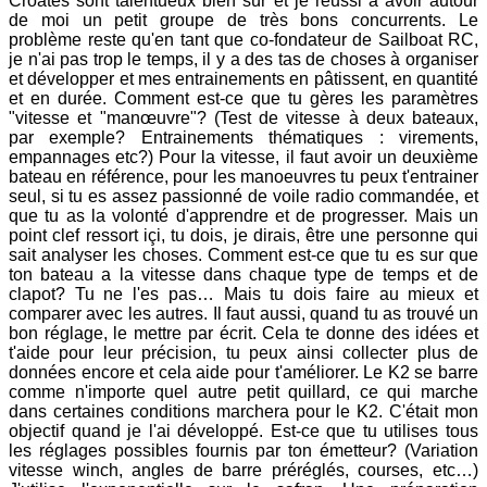
Croates sont talentueux bien sûr et je réussi à avoir autour
de moi un petit groupe de très bons concurrents. Le
problème reste qu'en tant que co-fondateur de Sailboat RC,
je n'ai pas trop le temps, il y a des tas de choses à organiser
et développer et mes entrainements en pâtissent, en quantité
et en durée. Comment est-ce que tu gères les paramètres
"vitesse et "manœuvre"? (Test de vitesse à deux bateaux,
par exemple? Entrainements thématiques : virements,
empannages etc?) Pour la vitesse, il faut avoir un deuxième
bateau en référence, pour les manoeuvres tu peux t'entrainer
seul, si tu es assez passionné de voile radio commandée, et
que tu as la volonté d'apprendre et de progresser. Mais un
point clef ressort içi, tu dois, je dirais, être une personne qui
sait analyser les choses. Comment est-ce que tu es sur que
ton bateau a la vitesse dans chaque type de temps et de
clapot? Tu ne l'es pas… Mais tu dois faire au mieux et
comparer avec les autres. Il faut aussi, quand tu as trouvé un
bon réglage, le mettre par écrit. Cela te donne des idées et
t'aide pour leur précision, tu peux ainsi collecter plus de
données encore et cela aide pour t'améliorer. Le K2 se barre
comme n'importe quel autre petit quillard, ce qui marche
dans certaines conditions marchera pour le K2. C'était mon
objectif quand je l'ai développé. Est-ce que tu utilises tous
les réglages possibles fournis par ton émetteur? (Variation
vitesse winch, angles de barre préréglés, courses, etc…)