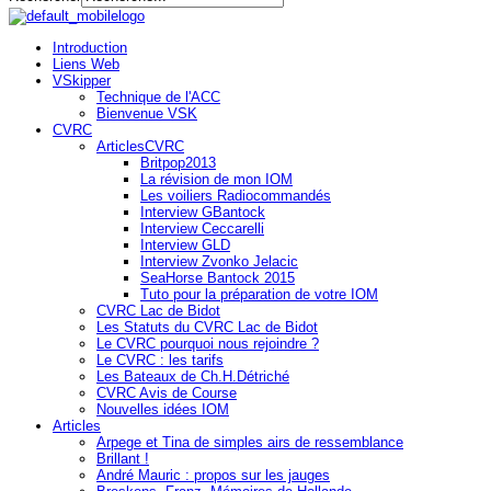
Introduction
Liens Web
VSkipper
Technique de l'ACC
Bienvenue VSK
CVRC
ArticlesCVRC
Britpop2013
La révision de mon IOM
Les voiliers Radiocommandés
Interview GBantock
Interview Ceccarelli
Interview GLD
Interview Zvonko Jelacic
SeaHorse Bantock 2015
Tuto pour la préparation de votre IOM
CVRC Lac de Bidot
Les Statuts du CVRC Lac de Bidot
Le CVRC pourquoi nous rejoindre ?
Le CVRC : les tarifs
Les Bateaux de Ch.H.Détriché
CVRC Avis de Course
Nouvelles idées IOM
Articles
Arpege et Tina de simples airs de ressemblance
Brillant !
André Mauric : propos sur les jauges