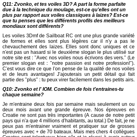
Q11: Zvonko, et tes voiles 3D? A part la forme parfaite
due à la technique du moulage, est-ce qu'elles ont un
plus par rapport aux voiles classiques à laizes? Est-ce
que tu penses que les différents profils des meilleurs
mondiaux sont différents?
Les voiles 3Dmf de Sailboat RC ont une plus grande variété
de formes et elles sont plus légères car il n'y a pas le
chevauchement des laizes. Elles sont donc uniques et ce
n'est pas un hasard si le deuxième slogan le plus utilisé sur
notre site est : "Avec nos voiles nous écrivons des vers." (Le
premier slogan est : "notre passion est notre profession!").
C'est vous dire ce que l'on pense de la qualité de nos voiles
et de leurs avantages! J'ajouterais un petit détail qui fait
partie des "plus" : tu peux virer facilement dans les petits airs.
Q10: Zvonko et l' IOM. Combien de fois t'entraines-tu
chaque semaine?
Je m'entraine deux fois par semaine mais seulement un ou
deux mois avant une grande épreuve. Nos épreuves en
Croatie ne sont pas très importantes (A cause de notre petit
pays qui n'a que 4 millions d'habitants, au total.) De fait, je ne
peux pas m'entrainer vraiment et pratiquer sur de grosses
épreuves avec + de 70 bateaux. Mais mes chers 4 collègues