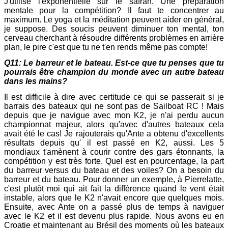
J'utilise l'exponentielle sur le safran. Une préparation
mentale pour la compétition? Il faut te concentrer au
maximum. Le yoga et la méditation peuvent aider en général,
je suppose. Des soucis peuvent diminuer ton mental, ton
cerveau cherchant à résoudre différents problèmes en arrière
plan, le pire c'est que tu ne t'en rends même pas compte!
Q11: Le barreur et le bateau. Est-ce que tu penses que tu
pourrais être champion du monde avec un autre bateau
dans les mains?
Il est difficile à dire avec certitude ce qui se passerait si je
barrais des bateaux qui ne sont pas de Sailboat RC ! Mais
depuis que je navigue avec mon K2, je n'ai perdu aucun
championnat majeur, alors qu'avec d'autres bateaux cela
avait été le cas! Je rajouterais qu'Ante a obtenu d'excellents
résultats depuis qu' il est passé en K2, aussi. Les 5
mondiaux t'amènent à courir contre des gars étonnants, la
compétition y est très forte. Quel est en pourcentage, la part
du barreur versus du bateau et des voiles? On a besoin du
barreur et du bateau. Pour donner un exemple, à Pierrelatte,
c'est plutôt moi qui ait fait la différence quand le vent était
instable, alors que le K2 n'avait encore que quelques mois.
Ensuite, avec Ante on a passé plus de temps à naviguer
avec le K2 et il est devenu plus rapide. Nous avons eu en
Croatie et maintenant au Brésil des moments où les bateaux