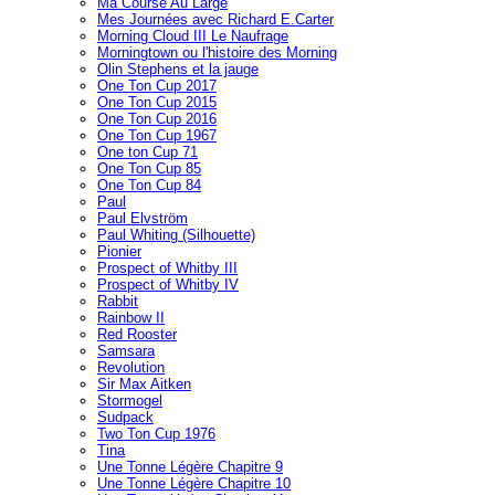
Ma Course Au Large
Mes Journées avec Richard E.Carter
Morning Cloud III Le Naufrage
Morningtown ou l'histoire des Morning
Olin Stephens et la jauge
One Ton Cup 2017
One Ton Cup 2015
One Ton Cup 2016
One Ton Cup 1967
One ton Cup 71
One Ton Cup 85
One Ton Cup 84
Paul
Paul Elvström
Paul Whiting (Silhouette)
Pionier
Prospect of Whitby III
Prospect of Whitby IV
Rabbit
Rainbow II
Red Rooster
Samsara
Revolution
Sir Max Aitken
Stormogel
Sudpack
Two Ton Cup 1976
Tina
Une Tonne Légère Chapitre 9
Une Tonne Légère Chapitre 10