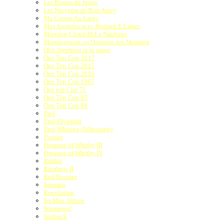
Les Bosses de Jauge
Les Noryema de Ron Amey
Ma Course Au Large
Mes Journées avec Richard E.Carter
Morning Cloud III Le Naufrage
Morningtown ou l'histoire des Morning
Olin Stephens et la jauge
One Ton Cup 2017
One Ton Cup 2015
One Ton Cup 2016
One Ton Cup 1967
One ton Cup 71
One Ton Cup 85
One Ton Cup 84
Paul
Paul Elvström
Paul Whiting (Silhouette)
Pionier
Prospect of Whitby III
Prospect of Whitby IV
Rabbit
Rainbow II
Red Rooster
Samsara
Revolution
Sir Max Aitken
Stormogel
Sudpack