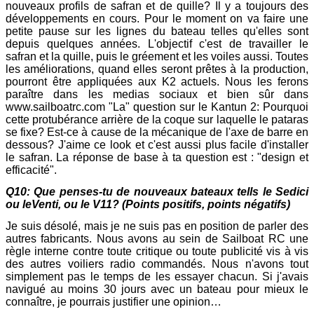
nouveaux profils de safran et de quille? Il y a toujours des
développements en cours. Pour le moment on va faire une
petite pause sur les lignes du bateau telles qu'elles sont
depuis quelques années. L'objectif c'est de travailler le
safran et la quille, puis le gréement et les voiles aussi. Toutes
les améliorations, quand elles seront prêtes à la production,
pourront être appliquées aux K2 actuels. Nous les ferons
paraître dans les medias sociaux et bien sûr dans
www.sailboatrc.com "La" question sur le Kantun 2: Pourquoi
cette protubérance arrière de la coque sur laquelle le pataras
se fixe? Est-ce à cause de la mécanique de l'axe de barre en
dessous? J'aime ce look et c'est aussi plus facile d'installer
le safran. La réponse de base à ta question est : "design et
efficacité".
Q10: Que penses-tu de nouveaux bateaux tells le Sedici
ou leVenti, ou le V11? (Points positifs, points négatifs)
Je suis désolé, mais je ne suis pas en position de parler des
autres fabricants. Nous avons au sein de Sailboat RC une
règle interne contre toute critique ou toute publicité vis à vis
des autres voiliers radio commandés. Nous n'avons tout
simplement pas le temps de les essayer chacun. Si j'avais
navigué au moins 30 jours avec un bateau pour mieux le
connaître, je pourrais justifier une opinion…