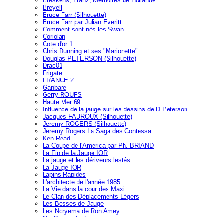
Breskens, Franz, Mémoires de Hollande...
Breyell
Bruce Farr (Silhouette)
Bruce Farr par Julian Everitt
Comment sont nés les Swan
Coriolan
Cote d'or 1
Chris Dunning et ses "Marionette"
Douglas PETERSON (Silhouette)
Drac01
Frigate
FRANCE 2
Ganbare
Gerry ROUFS
Haute Mer 69
Influence de la jauge sur les dessins de D.Peterson
Jacques FAUROUX (Silhouette)
Jeremy ROGERS (Silhouette)
Jeremy Rogers La Saga des Contessa
Ken Read
La Coupe de l'America par Ph. BRIAND
La Fin de la Jauge IOR
La jauge et les dériveurs lestés
La Jauge IOR
Lapins Rapides
L'architecte de l'année 1985
La Vie dans la cour des Maxi
Le Clan des Déplacements Légers
Les Bosses de Jauge
Les Noryema de Ron Amey