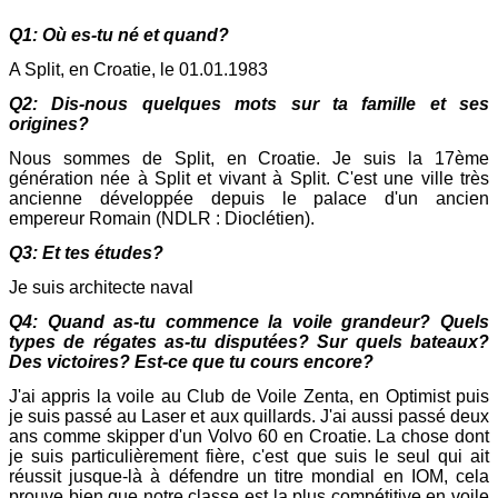
Q1: Où es-tu né et quand?
A Split, en Croatie, le 01.01.1983
Q2: Dis-nous quelques mots sur ta famille et ses
origines?
Nous sommes de Split, en Croatie. Je suis la 17ème
génération née à Split et vivant à Split. C'est une ville très
ancienne développée depuis le palace d'un ancien
empereur Romain (NDLR : Dioclétien).
Q3: Et tes études?
Je suis architecte naval
Q4: Quand as-tu commence la voile grandeur? Quels
types de régates as-tu disputées? Sur quels bateaux?
Des victoires? Est-ce que tu cours encore?
J'ai appris la voile au Club de Voile Zenta, en Optimist puis
je suis passé au Laser et aux quillards. J'ai aussi passé deux
ans comme skipper d'un Volvo 60 en Croatie. La chose dont
je suis particulièrement fière, c'est que suis le seul qui ait
réussit jusque-là à défendre un titre mondial en IOM, cela
prouve bien que notre classe est la plus compétitive en voile