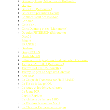
Breskens, Franz, Mémoires de Hollande...
Breyell
Bruce Farr (Silhouette)
Bruce Farr par Julian Everitt
Comment sont nés les Swan
Coriolan
Cote d'or 1
Chris Dunning et ses "Marionette"
Douglas PETERSON (Silhouette)
Drac01
Frigate
FRANCE 2
Ganbare
Gerry ROUFS
Haute Mer 69
Influence de la jauge sur les dessins de D.Peterson
Jacques FAUROUX (Silhouette)
Jeremy ROGERS (Silhouette)
Jeremy Rogers La Saga des Contessa
Ken Read
La Coupe de l'America par Ph. BRIAND
La Fin de la Jauge IOR
La jauge et les dériveurs lestés
La Jauge IOR
Lapins Rapides
L'architecte de l'année 1985
La Vie dans la cour des Maxi
Le Clan des Déplacements Légers