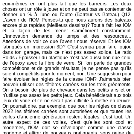
eux-mêmes en ont plus fait que les barreurs. Les deux
choses ont un rôle à jouer et on ne peut pas se contenter de
donner un % à l'une ou l'autre (Barreur vs Bateau) Q12:
L'avenir de l'IOM Penses-tu que nous aurons des bateaux
encore plus rapides (Meilleurs dessins)? Tout à fait, les IOM
et la façon de les mener s'améliorent constamment.
L'innovation demande du temps et des ressources…
Attendons de voir ce que l'avenir nous réserve! Et les IOM
fabriqués en impression 3D? C'est sympa pour faire joujou
dans ton garage, mais ce n'est pas assez solide. Le ratio
Poids / Epaisseur du plastique n'est pas aussi bon que celui
de l'époxy avec la fibre de verre. Si l'on parle de grandes
compétitions et de grands résultats, je ne pense pas qu'ils
soient compétitifs pour le moment, non. Une suggestion pour
faire évoluer les règles de la classe IOM? J'aimerais bien
pouvoir utiliser des têtières carrées sur les trois gréements.
On a besoin de plus de chevaux dans les petits airs et on
n'utilise pas assez les petits jeux. Cela bénéficierait aux trois
jeux de voile et ce ne serait pas difficile à mettre en œuvre.
On pourrait dire, par exemple, que pour les règles de classe
2022 les têtières carrées sont autorisées et que toutes les
voiles d'ancienne génération restent légales, c'est tout. Un
autre aspect de ces voiles, c'est qu'elles sont cool et
modernes, l'IOM doit se développer comme une classe
moderne et attirer de nouveaux pratiquants, sous peine de