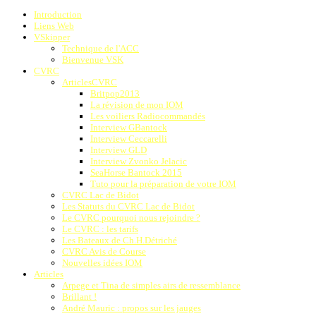
Introduction
Liens Web
VSkipper
Technique de l'ACC
Bienvenue VSK
CVRC
ArticlesCVRC
Britpop2013
La révision de mon IOM
Les voiliers Radiocommandés
Interview GBantock
Interview Ceccarelli
Interview GLD
Interview Zvonko Jelacic
SeaHorse Bantock 2015
Tuto pour la préparation de votre IOM
CVRC Lac de Bidot
Les Statuts du CVRC Lac de Bidot
Le CVRC pourquoi nous rejoindre ?
Le CVRC : les tarifs
Les Bateaux de Ch.H.Détriché
CVRC Avis de Course
Nouvelles idées IOM
Articles
Arpege et Tina de simples airs de ressemblance
Brillant !
André Mauric : propos sur les jauges