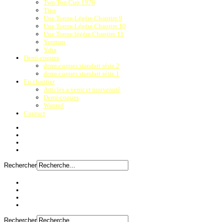
Two Ton Cup 1976
Tina
Une Tonne Légère Chapitre 9
Une Tonne Légère Chapitre 10
Une Tonne légère Chapitre 11
Yeoman
Ydra
Demi-coques
demi-coques standart série 2
demi-coques standart série 1
En chantier
Articles a venir et nouveauté
Demi-coques
Wanted
Contact
Rechercher
Rechercher