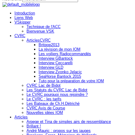
Introduction
Liens Web
VSkipper
Technique de l'ACC
Bienvenue VSK
CVRC
ArticlesCVRC
Britpop2013
La révision de mon IOM
Les voiliers Radiocommandés
Interview GBantock
Interview Ceccarelli
Interview GLD
Interview Zvonko Jelacic
SeaHorse Bantock 2015
Tuto pour la préparation de votre IOM
CVRC Lac de Bidot
Les Statuts du CVRC Lac de Bidot
Le CVRC pourquoi nous rejoindre ?
Le CVRC : les tarifs
Les Bateaux de Ch.H.Détriché
CVRC Avis de Course
Nouvelles idées IOM
Articles
Arpege et Tina de simples airs de ressemblance
Brillant !
André Mauric : propos sur les jauges