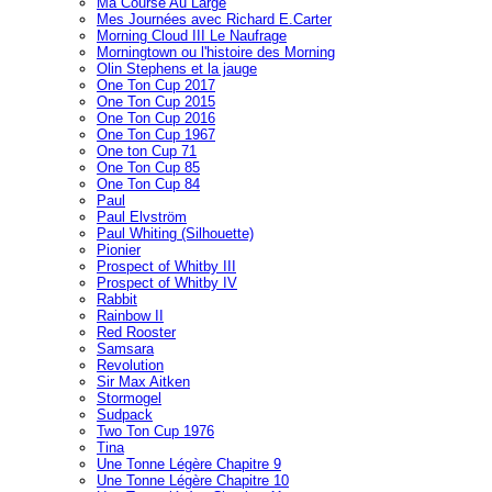
Ma Course Au Large
Mes Journées avec Richard E.Carter
Morning Cloud III Le Naufrage
Morningtown ou l'histoire des Morning
Olin Stephens et la jauge
One Ton Cup 2017
One Ton Cup 2015
One Ton Cup 2016
One Ton Cup 1967
One ton Cup 71
One Ton Cup 85
One Ton Cup 84
Paul
Paul Elvström
Paul Whiting (Silhouette)
Pionier
Prospect of Whitby III
Prospect of Whitby IV
Rabbit
Rainbow II
Red Rooster
Samsara
Revolution
Sir Max Aitken
Stormogel
Sudpack
Two Ton Cup 1976
Tina
Une Tonne Légère Chapitre 9
Une Tonne Légère Chapitre 10