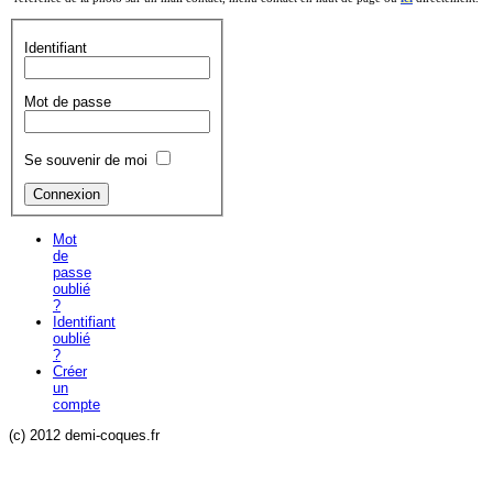
Identifiant
Mot de passe
Se souvenir de moi
Mot
de
passe
oublié
?
Identifiant
oublié
?
Créer
un
compte
(c) 2012 demi-coques.fr