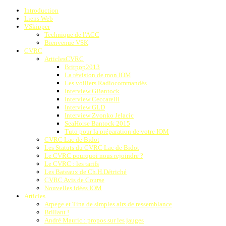
Introduction
Liens Web
VSkipper
Technique de l'ACC
Bienvenue VSK
CVRC
ArticlesCVRC
Britpop2013
La révision de mon IOM
Les voiliers Radiocommandés
Interview GBantock
Interview Ceccarelli
Interview GLD
Interview Zvonko Jelacic
SeaHorse Bantock 2015
Tuto pour la préparation de votre IOM
CVRC Lac de Bidot
Les Statuts du CVRC Lac de Bidot
Le CVRC pourquoi nous rejoindre ?
Le CVRC : les tarifs
Les Bateaux de Ch.H.Détriché
CVRC Avis de Course
Nouvelles idées IOM
Articles
Arpege et Tina de simples airs de ressemblance
Brillant !
André Mauric : propos sur les jauges