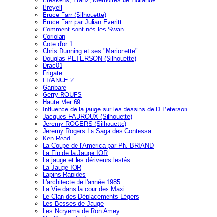
Breskens, Franz, Mémoires de Hollande...
Breyell
Bruce Farr (Silhouette)
Bruce Farr par Julian Everitt
Comment sont nés les Swan
Coriolan
Cote d'or 1
Chris Dunning et ses "Marionette"
Douglas PETERSON (Silhouette)
Drac01
Frigate
FRANCE 2
Ganbare
Gerry ROUFS
Haute Mer 69
Influence de la jauge sur les dessins de D.Peterson
Jacques FAUROUX (Silhouette)
Jeremy ROGERS (Silhouette)
Jeremy Rogers La Saga des Contessa
Ken Read
La Coupe de l'America par Ph. BRIAND
La Fin de la Jauge IOR
La jauge et les dériveurs lestés
La Jauge IOR
Lapins Rapides
L'architecte de l'année 1985
La Vie dans la cour des Maxi
Le Clan des Déplacements Légers
Les Bosses de Jauge
Les Noryema de Ron Amey