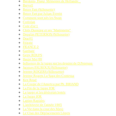
Breskens, Franz, Mémoires de Hollande...
Breyell
Bruce Farr (Silhouette)
Bruce Farr par Julian Everitt
Comment sont nés les Swan
Coriolan
Cote d'or 1
Chris Dunning et ses "Marionette"
Douglas PETERSON (Silhouette)
Drac01
Frigate
FRANCE 2
Ganbare
Gerry ROUFS
Haute Mer 69
Influence de la jauge sur les dessins de D.Peterson
Jacques FAUROUX (Silhouette)
Jeremy ROGERS (Silhouette)
Jeremy Rogers La Saga des Contessa
Ken Read
La Coupe de l'America par Ph. BRIAND
La Fin de la Jauge IOR
La jauge et les dériveurs lestés
La Jauge IOR
Lapins Rapides
L'architecte de l'année 1985
La Vie dans la cour des Maxi
Le Clan des Déplacements Légers