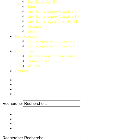
Two Ton Cup 1976
Tina
Une Tonne Légère Chapitre 9
Une Tonne Légère Chapitre 10
Une Tonne légère Chapitre 11
Yeoman
Ydra
Demi-coques
demi-coques standart série 2
demi-coques standart série 1
En chantier
Articles a venir et nouveauté
Demi-coques
Wanted
Contact
Rechercher
Rechercher