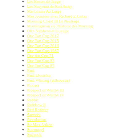
Les Bosses de Jauge
Les Noryema de Ron Amey
Ma Course Au Large
Mes Journées avec Richard E.Carter
Morning Cloud III Le Naufrage
Morningtown ou l'histoire des Morning
Olin Stephens et la jauge
One Ton Cup 2017
One Ton Cup 2015
One Ton Cup 2016
One Ton Cup 1967
One ton Cup 71
One Ton Cup 85
One Ton Cup 84
Paul
Paul Elvström
Paul Whiting (Silhouette)
Pionier
Prospect of Whitby III
Prospect of Whitby IV
Rabbit
Rainbow II
Red Rooster
Samsara
Revolution
Sir Max Aitken
Stormogel
Sudpack