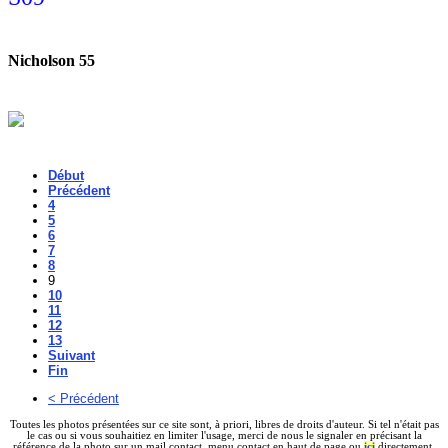
Nicholson 55
Début
Précédent
4
5
6
7
8
9
10
11
12
13
Suivant
Fin
< Précédent
Toutes les photos présentées sur ce site sont, à priori, libres de droits d'auteur. Si tel n'était pas
le cas ou si vous souhaitiez en limiter l'usage, merci de nous le signaler en précisant la
référence de la photo sur un mail contact, menu contact en haut de page ou
ici
directement.