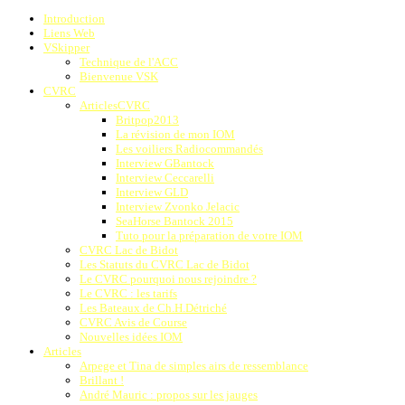
Introduction
Liens Web
VSkipper
Technique de l'ACC
Bienvenue VSK
CVRC
ArticlesCVRC
Britpop2013
La révision de mon IOM
Les voiliers Radiocommandés
Interview GBantock
Interview Ceccarelli
Interview GLD
Interview Zvonko Jelacic
SeaHorse Bantock 2015
Tuto pour la préparation de votre IOM
CVRC Lac de Bidot
Les Statuts du CVRC Lac de Bidot
Le CVRC pourquoi nous rejoindre ?
Le CVRC : les tarifs
Les Bateaux de Ch.H.Détriché
CVRC Avis de Course
Nouvelles idées IOM
Articles
Arpege et Tina de simples airs de ressemblance
Brillant !
André Mauric : propos sur les jauges