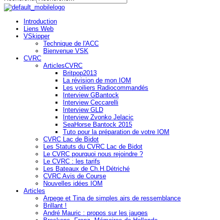
Introduction
Liens Web
VSkipper
Technique de l'ACC
Bienvenue VSK
CVRC
ArticlesCVRC
Britpop2013
La révision de mon IOM
Les voiliers Radiocommandés
Interview GBantock
Interview Ceccarelli
Interview GLD
Interview Zvonko Jelacic
SeaHorse Bantock 2015
Tuto pour la préparation de votre IOM
CVRC Lac de Bidot
Les Statuts du CVRC Lac de Bidot
Le CVRC pourquoi nous rejoindre ?
Le CVRC : les tarifs
Les Bateaux de Ch.H.Détriché
CVRC Avis de Course
Nouvelles idées IOM
Articles
Arpege et Tina de simples airs de ressemblance
Brillant !
André Mauric : propos sur les jauges