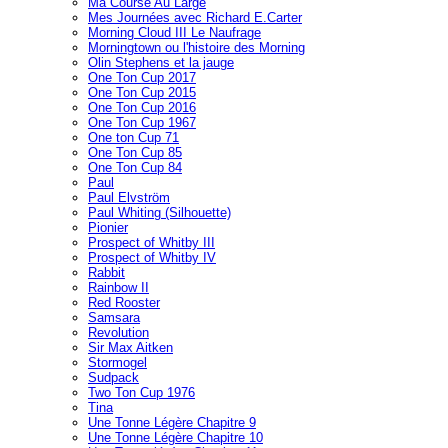
Ma Course Au Large
Mes Journées avec Richard E.Carter
Morning Cloud III Le Naufrage
Morningtown ou l'histoire des Morning
Olin Stephens et la jauge
One Ton Cup 2017
One Ton Cup 2015
One Ton Cup 2016
One Ton Cup 1967
One ton Cup 71
One Ton Cup 85
One Ton Cup 84
Paul
Paul Elvström
Paul Whiting (Silhouette)
Pionier
Prospect of Whitby III
Prospect of Whitby IV
Rabbit
Rainbow II
Red Rooster
Samsara
Revolution
Sir Max Aitken
Stormogel
Sudpack
Two Ton Cup 1976
Tina
Une Tonne Légère Chapitre 9
Une Tonne Légère Chapitre 10