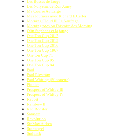
Les Bosses de Jauge
Les Noryema de Ron Amey
Ma Course Au Large
Mes Journées avec Richard E.Carter
Morning Cloud III Le Naufrage
Morningtown ou l'histoire des Morning
Olin Stephens et la jauge
One Ton Cup 2017
One Ton Cup 2015
One Ton Cup 2016
One Ton Cup 1967
One ton Cup 71
One Ton Cup 85
One Ton Cup 84
Paul
Paul Elvström
Paul Whiting (Silhouette)
Pionier
Prospect of Whitby III
Prospect of Whitby IV
Rabbit
Rainbow II
Red Rooster
Samsara
Revolution
Sir Max Aitken
Stormogel
Sudpack