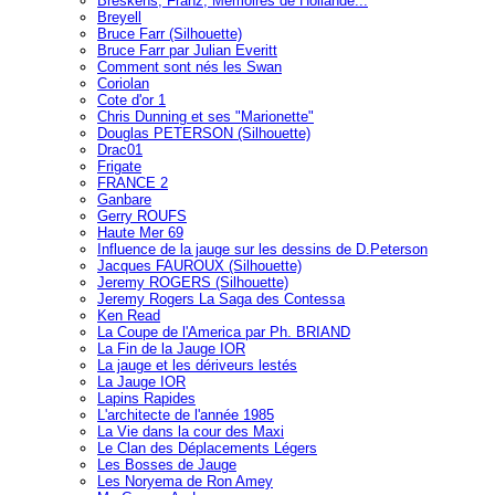
Breskens, Franz, Mémoires de Hollande...
Breyell
Bruce Farr (Silhouette)
Bruce Farr par Julian Everitt
Comment sont nés les Swan
Coriolan
Cote d'or 1
Chris Dunning et ses "Marionette"
Douglas PETERSON (Silhouette)
Drac01
Frigate
FRANCE 2
Ganbare
Gerry ROUFS
Haute Mer 69
Influence de la jauge sur les dessins de D.Peterson
Jacques FAUROUX (Silhouette)
Jeremy ROGERS (Silhouette)
Jeremy Rogers La Saga des Contessa
Ken Read
La Coupe de l'America par Ph. BRIAND
La Fin de la Jauge IOR
La jauge et les dériveurs lestés
La Jauge IOR
Lapins Rapides
L'architecte de l'année 1985
La Vie dans la cour des Maxi
Le Clan des Déplacements Légers
Les Bosses de Jauge
Les Noryema de Ron Amey