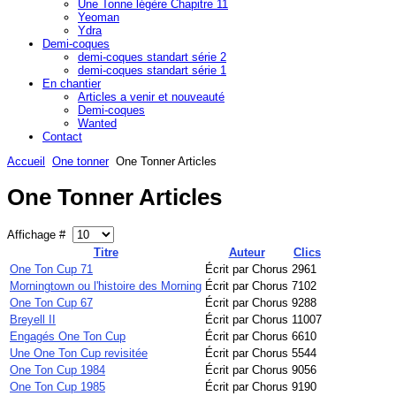
Une Tonne légère Chapitre 11
Yeoman
Ydra
Demi-coques
demi-coques standart série 2
demi-coques standart série 1
En chantier
Articles a venir et nouveauté
Demi-coques
Wanted
Contact
Accueil
One tonner
One Tonner Articles
One Tonner Articles
Affichage #
Titre
Auteur
Clics
One Ton Cup 71
Écrit par Chorus
2961
Morningtown ou l'histoire des Morning
Écrit par Chorus
7102
One Ton Cup 67
Écrit par Chorus
9288
Breyell II
Écrit par Chorus
11007
Engagés One Ton Cup
Écrit par Chorus
6610
Une One Ton Cup revisitée
Écrit par Chorus
5544
One Ton Cup 1984
Écrit par Chorus
9056
One Ton Cup 1985
Écrit par Chorus
9190