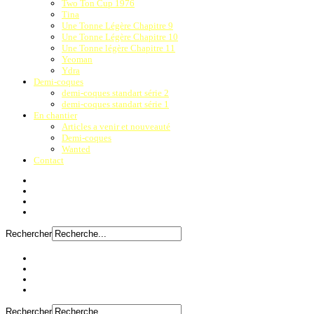
Two Ton Cup 1976
Tina
Une Tonne Légère Chapitre 9
Une Tonne Légère Chapitre 10
Une Tonne légère Chapitre 11
Yeoman
Ydra
Demi-coques
demi-coques standart série 2
demi-coques standart série 1
En chantier
Articles a venir et nouveauté
Demi-coques
Wanted
Contact
Rechercher
Rechercher