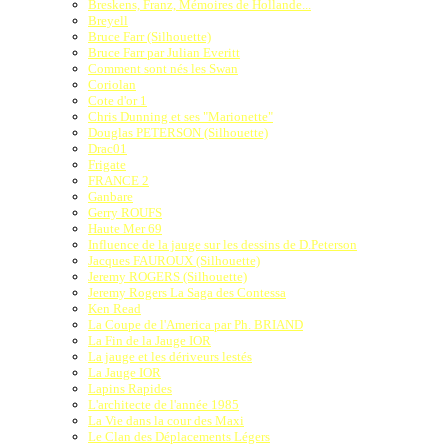
Breskens, Franz, Mémoires de Hollande...
Breyell
Bruce Farr (Silhouette)
Bruce Farr par Julian Everitt
Comment sont nés les Swan
Coriolan
Cote d'or 1
Chris Dunning et ses "Marionette"
Douglas PETERSON (Silhouette)
Drac01
Frigate
FRANCE 2
Ganbare
Gerry ROUFS
Haute Mer 69
Influence de la jauge sur les dessins de D.Peterson
Jacques FAUROUX (Silhouette)
Jeremy ROGERS (Silhouette)
Jeremy Rogers La Saga des Contessa
Ken Read
La Coupe de l'America par Ph. BRIAND
La Fin de la Jauge IOR
La jauge et les dériveurs lestés
La Jauge IOR
Lapins Rapides
L'architecte de l'année 1985
La Vie dans la cour des Maxi
Le Clan des Déplacements Légers