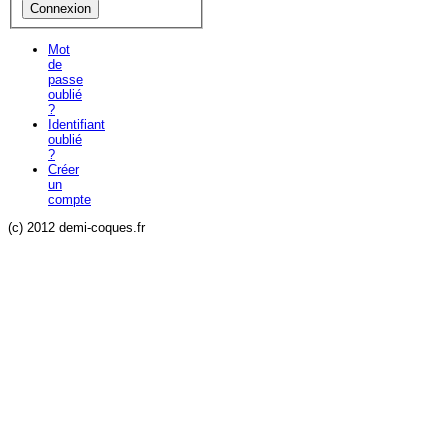
Mot
de
passe
oublié
?
Identifiant
oublié
?
Créer
un
compte
(c) 2012 demi-coques.fr