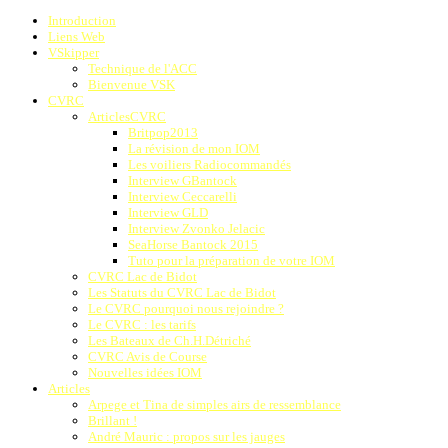
Introduction
Liens Web
VSkipper
Technique de l'ACC
Bienvenue VSK
CVRC
ArticlesCVRC
Britpop2013
La révision de mon IOM
Les voiliers Radiocommandés
Interview GBantock
Interview Ceccarelli
Interview GLD
Interview Zvonko Jelacic
SeaHorse Bantock 2015
Tuto pour la préparation de votre IOM
CVRC Lac de Bidot
Les Statuts du CVRC Lac de Bidot
Le CVRC pourquoi nous rejoindre ?
Le CVRC : les tarifs
Les Bateaux de Ch.H.Détriché
CVRC Avis de Course
Nouvelles idées IOM
Articles
Arpege et Tina de simples airs de ressemblance
Brillant !
André Mauric : propos sur les jauges