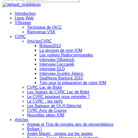
Introduction
Liens Web
VSkipper
Technique de l'ACC
Bienvenue VSK
CVRC
ArticlesCVRC
Britpop2013
La révision de mon IOM
Les voiliers Radiocommandés
Interview GBantock
Interview Ceccarelli
Interview GLD
Interview Zvonko Jelacic
SeaHorse Bantock 2015
Tuto pour la préparation de votre IOM
CVRC Lac de Bidot
Les Statuts du CVRC Lac de Bidot
Le CVRC pourquoi nous rejoindre ?
Le CVRC : les tarifs
Les Bateaux de Ch.H.Détriché
CVRC Avis de Course
Nouvelles idées IOM
Articles
Arpege et Tina de simples airs de ressemblance
Brillant !
André Mauric : propos sur les jauges