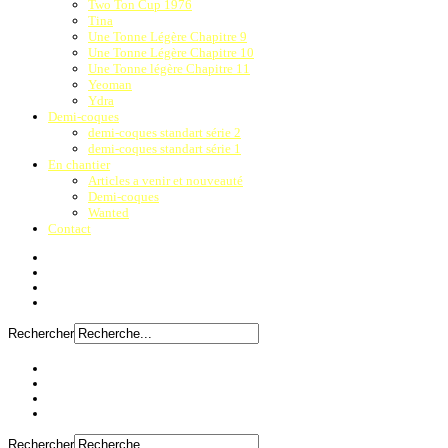
Two Ton Cup 1976
Tina
Une Tonne Légère Chapitre 9
Une Tonne Légère Chapitre 10
Une Tonne légère Chapitre 11
Yeoman
Ydra
Demi-coques
demi-coques standart série 2
demi-coques standart série 1
En chantier
Articles a venir et nouveauté
Demi-coques
Wanted
Contact
Rechercher
Rechercher