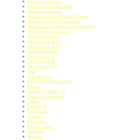
Les Bosses de Jauge
Les Noryema de Ron Amey
Ma Course Au Large
Mes Journées avec Richard E.Carter
Morning Cloud III Le Naufrage
Morningtown ou l'histoire des Morning
Olin Stephens et la jauge
One Ton Cup 2017
One Ton Cup 2015
One Ton Cup 2016
One Ton Cup 1967
One ton Cup 71
One Ton Cup 85
One Ton Cup 84
Paul
Paul Elvström
Paul Whiting (Silhouette)
Pionier
Prospect of Whitby III
Prospect of Whitby IV
Rabbit
Rainbow II
Red Rooster
Samsara
Revolution
Sir Max Aitken
Stormogel
Sudpack