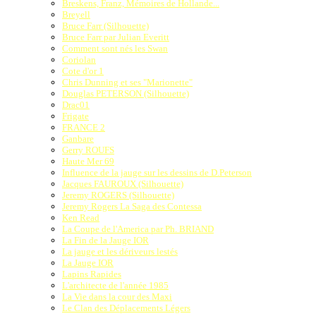
Breskens, Franz, Mémoires de Hollande...
Breyell
Bruce Farr (Silhouette)
Bruce Farr par Julian Everitt
Comment sont nés les Swan
Coriolan
Cote d'or 1
Chris Dunning et ses "Marionette"
Douglas PETERSON (Silhouette)
Drac01
Frigate
FRANCE 2
Ganbare
Gerry ROUFS
Haute Mer 69
Influence de la jauge sur les dessins de D.Peterson
Jacques FAUROUX (Silhouette)
Jeremy ROGERS (Silhouette)
Jeremy Rogers La Saga des Contessa
Ken Read
La Coupe de l'America par Ph. BRIAND
La Fin de la Jauge IOR
La jauge et les dériveurs lestés
La Jauge IOR
Lapins Rapides
L'architecte de l'année 1985
La Vie dans la cour des Maxi
Le Clan des Déplacements Légers