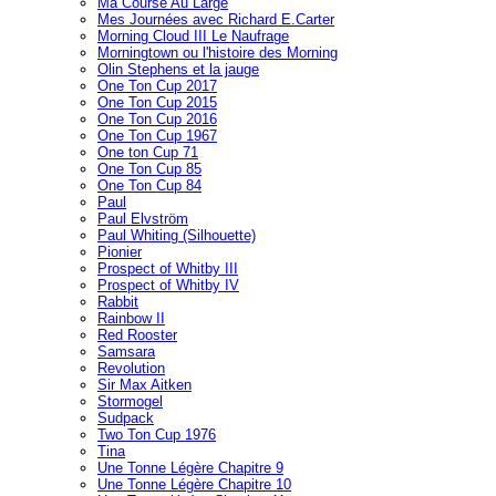
Ma Course Au Large
Mes Journées avec Richard E.Carter
Morning Cloud III Le Naufrage
Morningtown ou l'histoire des Morning
Olin Stephens et la jauge
One Ton Cup 2017
One Ton Cup 2015
One Ton Cup 2016
One Ton Cup 1967
One ton Cup 71
One Ton Cup 85
One Ton Cup 84
Paul
Paul Elvström
Paul Whiting (Silhouette)
Pionier
Prospect of Whitby III
Prospect of Whitby IV
Rabbit
Rainbow II
Red Rooster
Samsara
Revolution
Sir Max Aitken
Stormogel
Sudpack
Two Ton Cup 1976
Tina
Une Tonne Légère Chapitre 9
Une Tonne Légère Chapitre 10