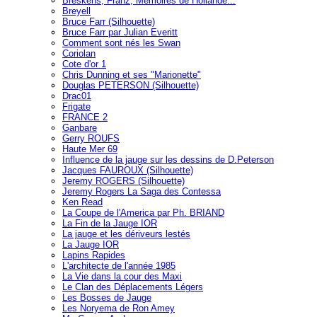
Breskens, Franz, Mémoires de Hollande...
Breyell
Bruce Farr (Silhouette)
Bruce Farr par Julian Everitt
Comment sont nés les Swan
Coriolan
Cote d'or 1
Chris Dunning et ses "Marionette"
Douglas PETERSON (Silhouette)
Drac01
Frigate
FRANCE 2
Ganbare
Gerry ROUFS
Haute Mer 69
Influence de la jauge sur les dessins de D.Peterson
Jacques FAUROUX (Silhouette)
Jeremy ROGERS (Silhouette)
Jeremy Rogers La Saga des Contessa
Ken Read
La Coupe de l'America par Ph. BRIAND
La Fin de la Jauge IOR
La jauge et les dériveurs lestés
La Jauge IOR
Lapins Rapides
L'architecte de l'année 1985
La Vie dans la cour des Maxi
Le Clan des Déplacements Légers
Les Bosses de Jauge
Les Noryema de Ron Amey