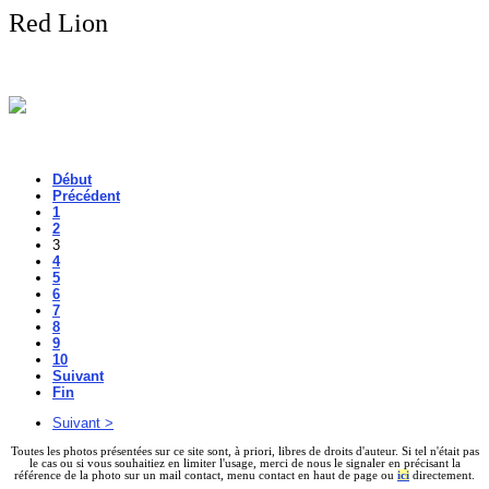
Red Lion
Début
Précédent
1
2
3
4
5
6
7
8
9
10
Suivant
Fin
Suivant >
Toutes les photos présentées sur ce site sont, à priori, libres de droits d'auteur. Si tel n'était pas
le cas ou si vous souhaitiez en limiter l'usage, merci de nous le signaler en précisant la
référence de la photo sur un mail contact, menu contact en haut de page ou
ici
directement.