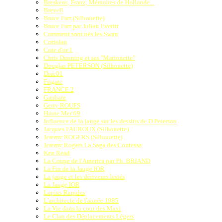
Breskens, Franz, Mémoires de Hollande...
Breyell
Bruce Farr (Silhouette)
Bruce Farr par Julian Everitt
Comment sont nés les Swan
Coriolan
Cote d'or 1
Chris Dunning et ses "Marionette"
Douglas PETERSON (Silhouette)
Drac01
Frigate
FRANCE 2
Ganbare
Gerry ROUFS
Haute Mer 69
Influence de la jauge sur les dessins de D.Peterson
Jacques FAUROUX (Silhouette)
Jeremy ROGERS (Silhouette)
Jeremy Rogers La Saga des Contessa
Ken Read
La Coupe de l'America par Ph. BRIAND
La Fin de la Jauge IOR
La jauge et les dériveurs lestés
La Jauge IOR
Lapins Rapides
L'architecte de l'année 1985
La Vie dans la cour des Maxi
Le Clan des Déplacements Légers