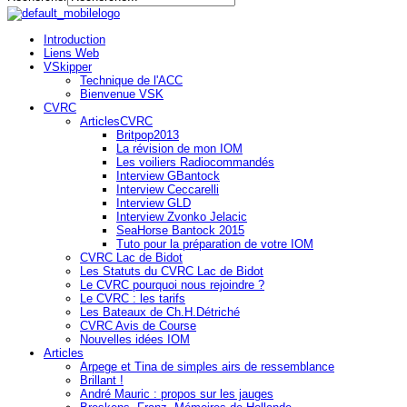
Introduction
Liens Web
VSkipper
Technique de l'ACC
Bienvenue VSK
CVRC
ArticlesCVRC
Britpop2013
La révision de mon IOM
Les voiliers Radiocommandés
Interview GBantock
Interview Ceccarelli
Interview GLD
Interview Zvonko Jelacic
SeaHorse Bantock 2015
Tuto pour la préparation de votre IOM
CVRC Lac de Bidot
Les Statuts du CVRC Lac de Bidot
Le CVRC pourquoi nous rejoindre ?
Le CVRC : les tarifs
Les Bateaux de Ch.H.Détriché
CVRC Avis de Course
Nouvelles idées IOM
Articles
Arpege et Tina de simples airs de ressemblance
Brillant !
André Mauric : propos sur les jauges