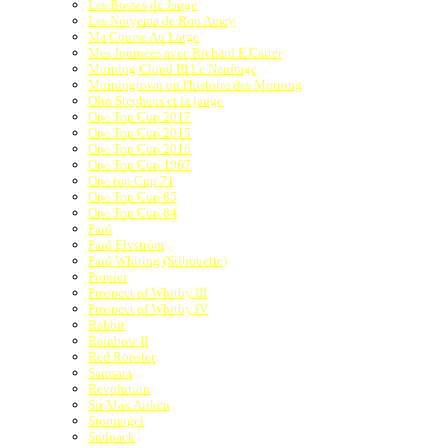
Les Bosses de Jauge
Les Noryema de Ron Amey
Ma Course Au Large
Mes Journées avec Richard E.Carter
Morning Cloud III Le Naufrage
Morningtown ou l'histoire des Morning
Olin Stephens et la jauge
One Ton Cup 2017
One Ton Cup 2015
One Ton Cup 2016
One Ton Cup 1967
One ton Cup 71
One Ton Cup 85
One Ton Cup 84
Paul
Paul Elvström
Paul Whiting (Silhouette)
Pionier
Prospect of Whitby III
Prospect of Whitby IV
Rabbit
Rainbow II
Red Rooster
Samsara
Revolution
Sir Max Aitken
Stormogel
Sudpack