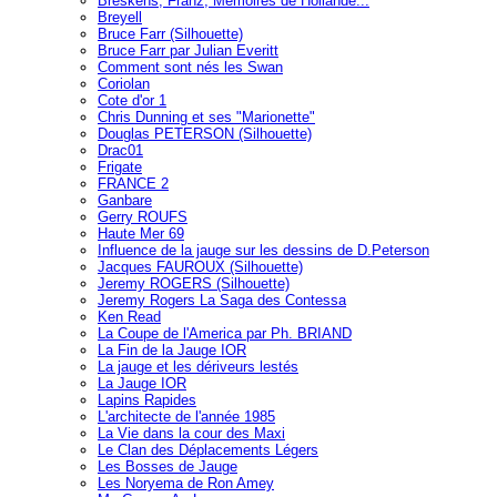
Breskens, Franz, Mémoires de Hollande...
Breyell
Bruce Farr (Silhouette)
Bruce Farr par Julian Everitt
Comment sont nés les Swan
Coriolan
Cote d'or 1
Chris Dunning et ses "Marionette"
Douglas PETERSON (Silhouette)
Drac01
Frigate
FRANCE 2
Ganbare
Gerry ROUFS
Haute Mer 69
Influence de la jauge sur les dessins de D.Peterson
Jacques FAUROUX (Silhouette)
Jeremy ROGERS (Silhouette)
Jeremy Rogers La Saga des Contessa
Ken Read
La Coupe de l'America par Ph. BRIAND
La Fin de la Jauge IOR
La jauge et les dériveurs lestés
La Jauge IOR
Lapins Rapides
L'architecte de l'année 1985
La Vie dans la cour des Maxi
Le Clan des Déplacements Légers
Les Bosses de Jauge
Les Noryema de Ron Amey