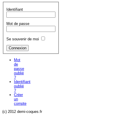
Identifiant
Mot de passe
Se souvenir de moi
Mot
de
passe
oublié
?
Identifiant
oublié
?
Créer
un
compte
(c) 2012 demi-coques.fr