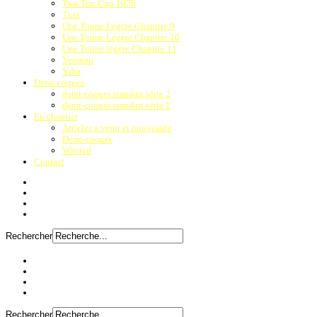
Two Ton Cup 1976
Tina
Une Tonne Légère Chapitre 9
Une Tonne Légère Chapitre 10
Une Tonne légère Chapitre 11
Yeoman
Ydra
Demi-coques
demi-coques standart série 2
demi-coques standart série 1
En chantier
Articles a venir et nouveauté
Demi-coques
Wanted
Contact
Rechercher
Rechercher