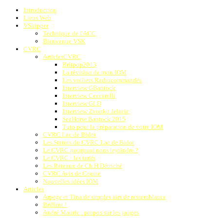
Introduction
Liens Web
VSkipper
Technique de l'ACC
Bienvenue VSK
CVRC
ArticlesCVRC
Britpop2013
La révision de mon IOM
Les voiliers Radiocommandés
Interview GBantock
Interview Ceccarelli
Interview GLD
Interview Zvonko Jelacic
SeaHorse Bantock 2015
Tuto pour la préparation de votre IOM
CVRC Lac de Bidot
Les Statuts du CVRC Lac de Bidot
Le CVRC pourquoi nous rejoindre ?
Le CVRC : les tarifs
Les Bateaux de Ch.H.Détriché
CVRC Avis de Course
Nouvelles idées IOM
Articles
Arpege et Tina de simples airs de ressemblance
Brillant !
André Mauric : propos sur les jauges