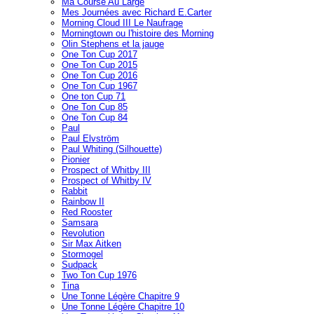
Ma Course Au Large
Mes Journées avec Richard E.Carter
Morning Cloud III Le Naufrage
Morningtown ou l'histoire des Morning
Olin Stephens et la jauge
One Ton Cup 2017
One Ton Cup 2015
One Ton Cup 2016
One Ton Cup 1967
One ton Cup 71
One Ton Cup 85
One Ton Cup 84
Paul
Paul Elvström
Paul Whiting (Silhouette)
Pionier
Prospect of Whitby III
Prospect of Whitby IV
Rabbit
Rainbow II
Red Rooster
Samsara
Revolution
Sir Max Aitken
Stormogel
Sudpack
Two Ton Cup 1976
Tina
Une Tonne Légère Chapitre 9
Une Tonne Légère Chapitre 10