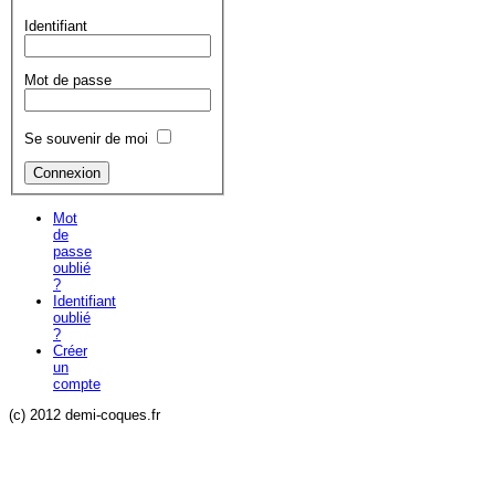
Identifiant
Mot de passe
Se souvenir de moi
Mot
de
passe
oublié
?
Identifiant
oublié
?
Créer
un
compte
(c) 2012 demi-coques.fr