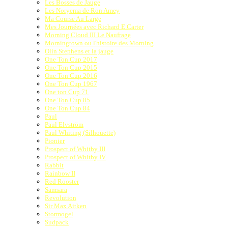
Les Bosses de Jauge
Les Noryema de Ron Amey
Ma Course Au Large
Mes Journées avec Richard E.Carter
Morning Cloud III Le Naufrage
Morningtown ou l'histoire des Morning
Olin Stephens et la jauge
One Ton Cup 2017
One Ton Cup 2015
One Ton Cup 2016
One Ton Cup 1967
One ton Cup 71
One Ton Cup 85
One Ton Cup 84
Paul
Paul Elvström
Paul Whiting (Silhouette)
Pionier
Prospect of Whitby III
Prospect of Whitby IV
Rabbit
Rainbow II
Red Rooster
Samsara
Revolution
Sir Max Aitken
Stormogel
Sudpack