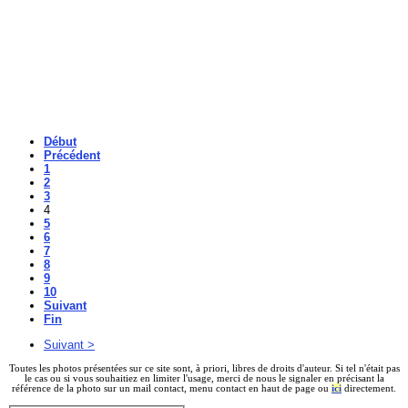
Début
Précédent
1
2
3
4
5
6
7
8
9
10
Suivant
Fin
Suivant >
Toutes les photos présentées sur ce site sont, à priori, libres de droits d'auteur. Si tel n'était pas
le cas ou si vous souhaitiez en limiter l'usage, merci de nous le signaler en précisant la
référence de la photo sur un mail contact, menu contact en haut de page ou
ici
directement.