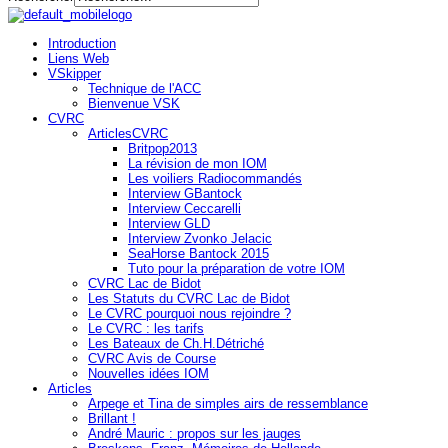
Introduction
Liens Web
VSkipper
Technique de l'ACC
Bienvenue VSK
CVRC
ArticlesCVRC
Britpop2013
La révision de mon IOM
Les voiliers Radiocommandés
Interview GBantock
Interview Ceccarelli
Interview GLD
Interview Zvonko Jelacic
SeaHorse Bantock 2015
Tuto pour la préparation de votre IOM
CVRC Lac de Bidot
Les Statuts du CVRC Lac de Bidot
Le CVRC pourquoi nous rejoindre ?
Le CVRC : les tarifs
Les Bateaux de Ch.H.Détriché
CVRC Avis de Course
Nouvelles idées IOM
Articles
Arpege et Tina de simples airs de ressemblance
Brillant !
André Mauric : propos sur les jauges