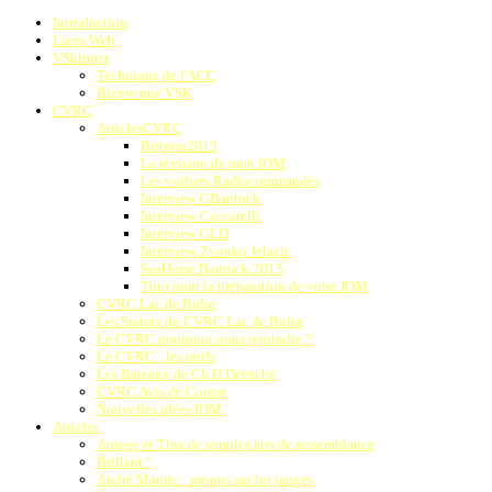
Introduction
Liens Web
VSkipper
Technique de l'ACC
Bienvenue VSK
CVRC
ArticlesCVRC
Britpop2013
La révision de mon IOM
Les voiliers Radiocommandés
Interview GBantock
Interview Ceccarelli
Interview GLD
Interview Zvonko Jelacic
SeaHorse Bantock 2015
Tuto pour la préparation de votre IOM
CVRC Lac de Bidot
Les Statuts du CVRC Lac de Bidot
Le CVRC pourquoi nous rejoindre ?
Le CVRC : les tarifs
Les Bateaux de Ch.H.Détriché
CVRC Avis de Course
Nouvelles idées IOM
Articles
Arpege et Tina de simples airs de ressemblance
Brillant !
André Mauric : propos sur les jauges