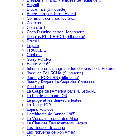
Breskens, Franz, Mémoires de Hollande...
Breyell
Bruce Farr (Silhouette)
Bruce Farr par Julian Everitt
Comment sont nés les Swan
Coriolan
Cote d'or 1
Chris Dunning et ses "Marionette"
Douglas PETERSON (Silhouette)
Drac01
Frigate
FRANCE 2
Ganbare
Gerry ROUFS
Haute Mer 69
Influence de la jauge sur les dessins de D.Peterson
Jacques FAUROUX (Silhouette)
Jeremy ROGERS (Silhouette)
Jeremy Rogers La Saga des Contessa
Ken Read
La Coupe de l'America par Ph. BRIAND
La Fin de la Jauge IOR
La jauge et les dériveurs lestés
La Jauge IOR
Lapins Rapides
L'architecte de l'année 1985
La Vie dans la cour des Maxi
Le Clan des Déplacements Légers
Les Bosses de Jauge
Les Noryema de Ron Amey