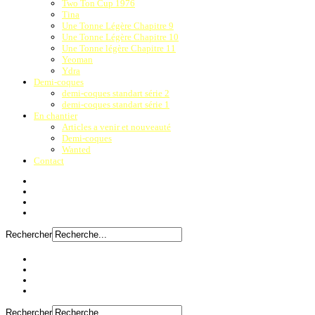
Two Ton Cup 1976
Tina
Une Tonne Légère Chapitre 9
Une Tonne Légère Chapitre 10
Une Tonne légère Chapitre 11
Yeoman
Ydra
Demi-coques
demi-coques standart série 2
demi-coques standart série 1
En chantier
Articles a venir et nouveauté
Demi-coques
Wanted
Contact
Rechercher
Rechercher