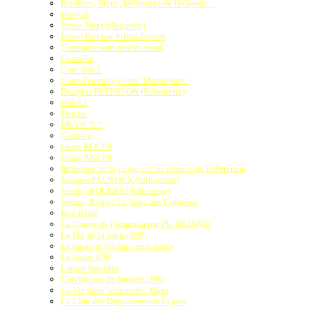
Breskens, Franz, Mémoires de Hollande...
Breyell
Bruce Farr (Silhouette)
Bruce Farr par Julian Everitt
Comment sont nés les Swan
Coriolan
Cote d'or 1
Chris Dunning et ses "Marionette"
Douglas PETERSON (Silhouette)
Drac01
Frigate
FRANCE 2
Ganbare
Gerry ROUFS
Haute Mer 69
Influence de la jauge sur les dessins de D.Peterson
Jacques FAUROUX (Silhouette)
Jeremy ROGERS (Silhouette)
Jeremy Rogers La Saga des Contessa
Ken Read
La Coupe de l'America par Ph. BRIAND
La Fin de la Jauge IOR
La jauge et les dériveurs lestés
La Jauge IOR
Lapins Rapides
L'architecte de l'année 1985
La Vie dans la cour des Maxi
Le Clan des Déplacements Légers