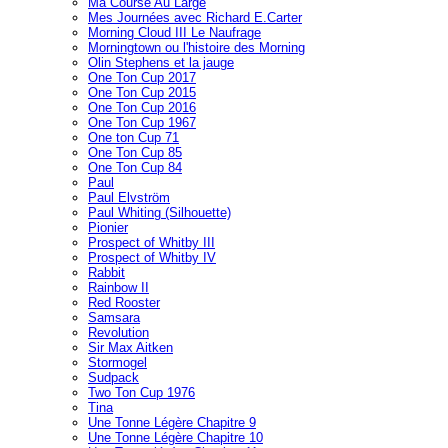
Ma Course Au Large
Mes Journées avec Richard E.Carter
Morning Cloud III Le Naufrage
Morningtown ou l'histoire des Morning
Olin Stephens et la jauge
One Ton Cup 2017
One Ton Cup 2015
One Ton Cup 2016
One Ton Cup 1967
One ton Cup 71
One Ton Cup 85
One Ton Cup 84
Paul
Paul Elvström
Paul Whiting (Silhouette)
Pionier
Prospect of Whitby III
Prospect of Whitby IV
Rabbit
Rainbow II
Red Rooster
Samsara
Revolution
Sir Max Aitken
Stormogel
Sudpack
Two Ton Cup 1976
Tina
Une Tonne Légère Chapitre 9
Une Tonne Légère Chapitre 10