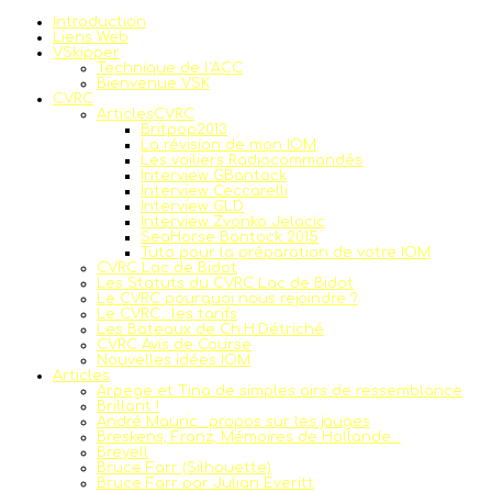
Introduction
Liens Web
VSkipper
Technique de l'ACC
Bienvenue VSK
CVRC
ArticlesCVRC
Britpop2013
La révision de mon IOM
Les voiliers Radiocommandés
Interview GBantock
Interview Ceccarelli
Interview GLD
Interview Zvonko Jelacic
SeaHorse Bantock 2015
Tuto pour la préparation de votre IOM
CVRC Lac de Bidot
Les Statuts du CVRC Lac de Bidot
Le CVRC pourquoi nous rejoindre ?
Le CVRC : les tarifs
Les Bateaux de Ch.H.Détriché
CVRC Avis de Course
Nouvelles idées IOM
Articles
Arpege et Tina de simples airs de ressemblance
Brillant !
André Mauric : propos sur les jauges
Breskens, Franz, Mémoires de Hollande...
Breyell
Bruce Farr (Silhouette)
Bruce Farr par Julian Everitt