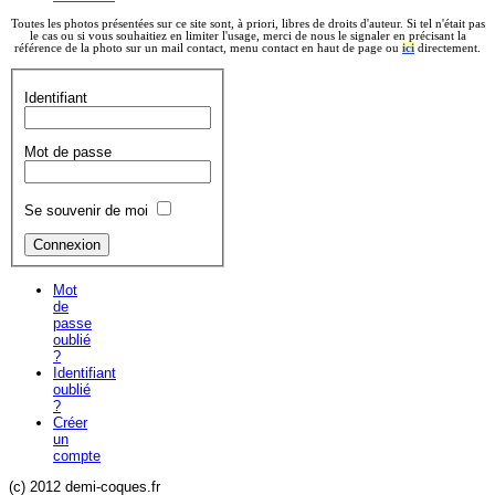
Toutes les photos présentées sur ce site sont, à priori, libres de droits d'auteur. Si tel n'était pas
le cas ou si vous souhaitiez en limiter l'usage, merci de nous le signaler en précisant la
référence de la photo sur un mail contact, menu contact en haut de page ou
ici
directement.
Identifiant
Mot de passe
Se souvenir de moi
Mot
de
passe
oublié
?
Identifiant
oublié
?
Créer
un
compte
(c) 2012 demi-coques.fr