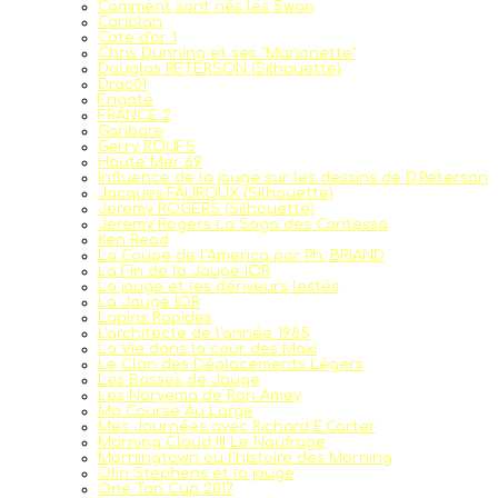
Comment sont nés les Swan
Coriolan
Cote d'or 1
Chris Dunning et ses "Marionette"
Douglas PETERSON (Silhouette)
Drac01
Frigate
FRANCE 2
Ganbare
Gerry ROUFS
Haute Mer 69
Influence de la jauge sur les dessins de D.Peterson
Jacques FAUROUX (Silhouette)
Jeremy ROGERS (Silhouette)
Jeremy Rogers La Saga des Contessa
Ken Read
La Coupe de l'America par Ph. BRIAND
La Fin de la Jauge IOR
La jauge et les dériveurs lestés
La Jauge IOR
Lapins Rapides
L'architecte de l'année 1985
La Vie dans la cour des Maxi
Le Clan des Déplacements Légers
Les Bosses de Jauge
Les Noryema de Ron Amey
Ma Course Au Large
Mes Journées avec Richard E.Carter
Morning Cloud III Le Naufrage
Morningtown ou l'histoire des Morning
Olin Stephens et la jauge
One Ton Cup 2017