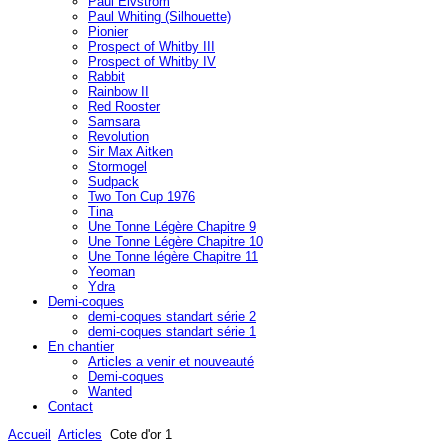
Paul Elvström
Paul Whiting (Silhouette)
Pionier
Prospect of Whitby III
Prospect of Whitby IV
Rabbit
Rainbow II
Red Rooster
Samsara
Revolution
Sir Max Aitken
Stormogel
Sudpack
Two Ton Cup 1976
Tina
Une Tonne Légère Chapitre 9
Une Tonne Légère Chapitre 10
Une Tonne légère Chapitre 11
Yeoman
Ydra
Demi-coques
demi-coques standart série 2
demi-coques standart série 1
En chantier
Articles a venir et nouveauté
Demi-coques
Wanted
Contact
Accueil
Articles
Cote d'or 1