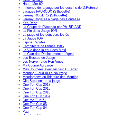
Haute Mer 69
Influence de la jauge sur les dessins de D.Peterson
Jacques FAUROUX (Silhouette)
Jeremy ROGERS (Silhouette)
Jeremy Rogers La Saga des Contessa
Ken Read
La Coupe de l'America par Ph. BRIAND
La Fin de la Jauge IOR
La jauge et les dériveurs lestés
La Jauge IOR
Lapins Rapides
L'architecte de l'année 1985
La Vie dans la cour des Maxi
Le Clan des Déplacements Légers
Les Bosses de Jauge
Les Noryema de Ron Amey
Ma Course Au Large
Mes Journées avec Richard E.Carter
Morning Cloud III Le Naufrage
Morningtown ou l'histoire des Morning
Olin Stephens et la jauge
One Ton Cup 2017
One Ton Cup 2015
One Ton Cup 2016
One Ton Cup 1967
One ton Cup 71
One Ton Cup 85
One Ton Cup 84
Paul