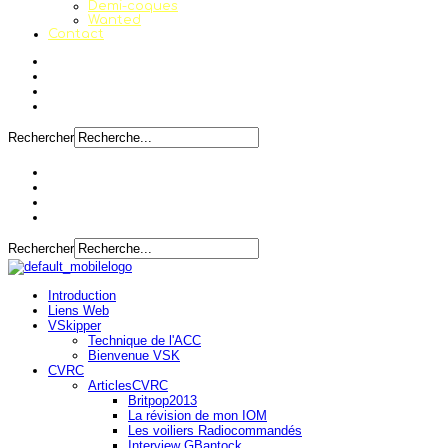
Demi-coques
Wanted
Contact
Rechercher
Rechercher
Introduction
Liens Web
VSkipper
Technique de l'ACC
Bienvenue VSK
CVRC
ArticlesCVRC
Britpop2013
La révision de mon IOM
Les voiliers Radiocommandés
Interview GBantock