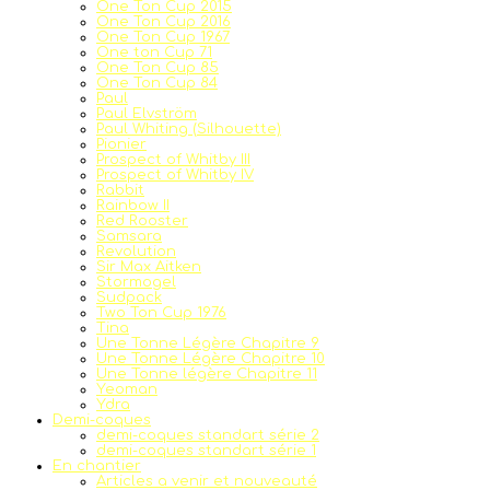
One Ton Cup 2015
One Ton Cup 2016
One Ton Cup 1967
One ton Cup 71
One Ton Cup 85
One Ton Cup 84
Paul
Paul Elvström
Paul Whiting (Silhouette)
Pionier
Prospect of Whitby III
Prospect of Whitby IV
Rabbit
Rainbow II
Red Rooster
Samsara
Revolution
Sir Max Aitken
Stormogel
Sudpack
Two Ton Cup 1976
Tina
Une Tonne Légère Chapitre 9
Une Tonne Légère Chapitre 10
Une Tonne légère Chapitre 11
Yeoman
Ydra
Demi-coques
demi-coques standart série 2
demi-coques standart série 1
En chantier
Articles a venir et nouveauté