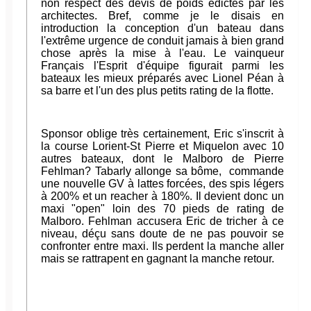
non respect des devis de poids édictés par les
architectes. Bref, comme je le disais en
introduction la conception d'un bateau dans
l'extrême urgence de conduit jamais à bien grand
chose après la mise à l'eau. Le vainqueur
Français l'Esprit d'équipe figurait parmi les
bateaux les mieux préparés avec Lionel Péan à
sa barre et l'un des plus petits rating de la flotte.
Sponsor oblige très certainement, Eric s'inscrit à
la course Lorient-St Pierre et Miquelon avec 10
autres bateaux, dont le Malboro de Pierre
Fehlman? Tabarly allonge sa bôme, commande
une nouvelle GV à lattes forcées, des spis légers
à 200% et un reacher à 180%. Il devient donc un
maxi "open" loin des 70 pieds de rating de
Malboro. Fehlman accusera Eric de tricher à ce
niveau, déçu sans doute de ne pas pouvoir se
confronter entre maxi. Ils perdent la manche aller
mais se rattrapent en gagnant la manche retour.