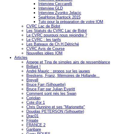
Interview Ceccarelli
Interview GLD
Interview Zvonko Jelacic
SeaHorse Bantock 2015
Tuto pour la préparation de votre IOM
CVRC Lac de Bidot
Les Statuts du CVRC Lac de Bidot
Le CVRC pourquoi nous rejoindre ?
Le CVRC : les tarifs
Les Bateaux de Ch.H.Détriché
CVRC Avis de Course
Nouvelles idées IOM
Articles
Arpege et Tina de simples airs de ressemblance
Brillant !
André Mauric : propos sur les jauges
Breskens, Franz, Mémoires de Hollande...
Breyell
Bruce Farr (Silhouette)
Bruce Farr par Julian Everitt
Comment sont nés les Swan
Coriolan
Cote d'or 1
Chris Dunning et ses "Marionette"
Douglas PETERSON (Silhouette)
Drac01
Frigate
FRANCE 2
Ganbare
Gerry ROUFS