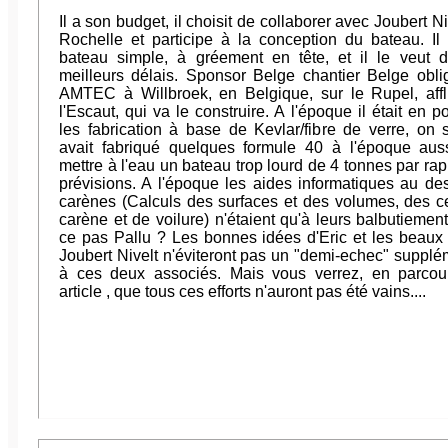
Il a son budget, il choisit de collaborer avec Joubert Ni
Rochelle et participe à la conception du bateau. Il
bateau simple, à gréement en tête, et il le veut 
meilleurs délais. Sponsor Belge chantier Belge oblig
AMTEC à Willbroek, en Belgique, sur le Rupel, aff
l'Escaut, qui va le construire. A l'époque il était en p
les fabrication à base de Kevlar/fibre de verre, on sa
avait fabriqué quelques formule 40 à l'époque auss
mettre à l'eau un bateau trop lourd de 4 tonnes par rap
prévisions. A l'époque les aides informatiques au de
carènes (Calculs des surfaces et des volumes, des c
carène et de voilure) n'étaient qu'à leurs balbutiement
ce pas Pallu ? Les bonnes idées d'Eric et les beaux
Joubert Nivelt n'éviteront pas un "demi-echec" supplé
à ces deux associés. Mais vous verrez, en parcou
article , que tous ces efforts n'auront pas été vains....