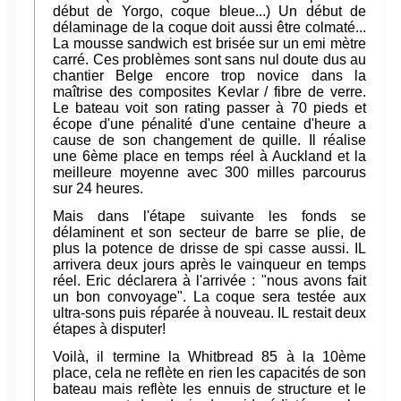
début de Yorgo, coque bleue...) Un début de
délaminage de la coque doit aussi être colmaté...
La mousse sandwich est brisée sur un emi mètre
carré. Ces problèmes sont sans nul doute dus au
chantier Belge encore trop novice dans la
maîtrise des composites Kevlar / fibre de verre.
Le bateau voit son rating passer à 70 pieds et
écope d'une pénalité d'une centaine d'heure a
cause de son changement de quille. Il réalise
une 6ème place en temps réel à Auckland et la
meilleure moyenne avec 300 milles parcourus
sur 24 heures.
Mais dans l'étape suivante les fonds se
délaminent et son secteur de barre se plie, de
plus la potence de drisse de spi casse aussi. IL
arrivera deux jours après le vainqueur en temps
réel. Eric déclarera à l'arrivée : "nous avons fait
un bon convoyage". La coque sera testée aux
ultra-sons puis réparée à nouveau. IL restait deux
étapes à disputer!
Voilà, il termine la Whitbread 85 à la 10ème
place, cela ne reflète en rien les capacités de son
bateau mais reflète les ennuis de structure et le