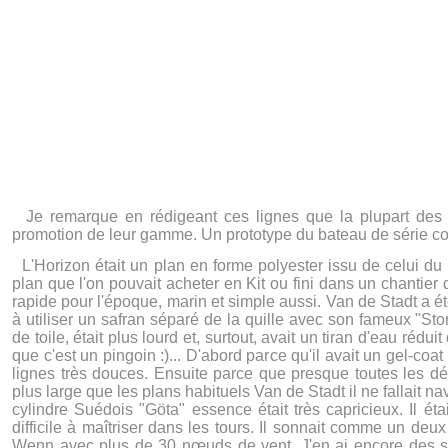
Je remarque en rédigeant ces lignes que la plupart des 
promotion de leur gamme. Un prototype du bateau de série cour
L'Horizon était un plan en forme polyester issu de celui du
plan que l'on pouvait acheter en Kit ou fini dans un chantie
rapide pour l'époque, marin et simple aussi. Van de Stadt a été
à utiliser un safran séparé de la quille avec son fameux "Stor
de toile, était plus lourd et, surtout, avait un tiran d'eau rédui
que c'est un pingoin :)... D'abord parce qu'il avait un gel-coa
lignes très douces. Ensuite parce que presque toutes les dé
plus large que les plans habituels Van de Stadt il ne fallait na
cylindre Suédois "Göta" essence était très capricieux. Il éta
difficile à maîtriser dans les tours. Il sonnait comme un de
Wenn avec plus de 30 nœuds de vent. J'en ai encore des sue