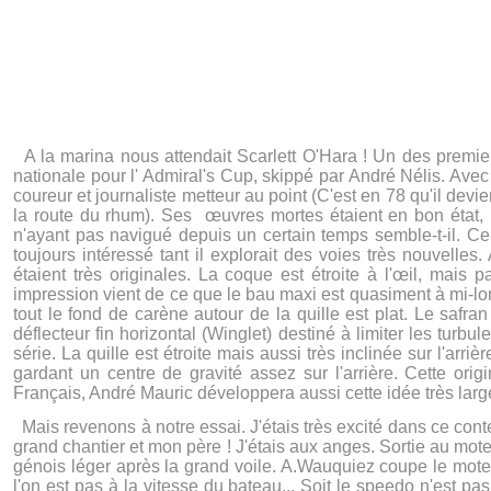
A la marina nous attendait Scarlett O'Hara ! Un des premiers
nationale pour l' Admiral's Cup, skippé par André Nélis. Av
coureur et journaliste metteur au point (C'est en 78 qu'il devie
la route du rhum). Ses œuvres mortes étaient en bon état, un
n'ayant pas navigué depuis un certain temps semble-t-il. C
toujours intéressé tant il explorait des voies très nouvelle
étaient très originales. La coque est étroite à l'œil, mais 
impression vient de ce que le bau maxi est quasiment à mi-lo
tout le fond de carène autour de la quille est plat. Le safran 
déflecteur fin horizontal (Winglet) destiné à limiter les tur
série. La quille est étroite mais aussi très inclinée sur l'ar
gardant un centre de gravité assez sur l'arrière. Cette orig
Français, André Mauric développera aussi cette idée très la
Mais revenons à notre essai. J'étais très excité dans ce cont
grand chantier et mon père ! J'étais aux anges. Sortie au mote
génois léger après la grand voile. A.Wauquiez coupe le mote
l'on est pas à la vitesse du bateau... Soit le speedo n'est pas