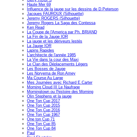
Haute Mer 69
Influence de la jauge sur les dessins de D.Peterson
Jacques FAUROUX (Silhouette)
Jeremy ROGERS (Silhouette)
Jeremy Rogers La Saga des Contessa
Ken Read
La Coupe de l'America par Ph. BRIAND
La Fin de la Jauge IOR
La jauge et les dériveurs lestés
La Jauge IOR
Lapins Rapides
L'architecte de l'année 1985
La Vie dans la cour des Maxi
Le Clan des Déplacements Légers
Les Bosses de Jauge
Les Noryema de Ron Amey
Ma Course Au Large
Mes Journées avec Richard E.Carter
Morning Cloud III Le Naufrage
Morningtown ou l'histoire des Morning
Olin Stephens et la jauge
One Ton Cup 2017
One Ton Cup 2015
One Ton Cup 2016
One Ton Cup 1967
One ton Cup 71
One Ton Cup 85
One Ton Cup 84
Paul