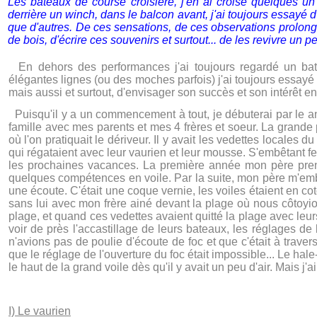
Les bateaux de course croisière, j'en ai croisé quelques un
derrière un winch, dans le balcon avant, j'ai toujours essayé d
que d'autres. De ces sensations, de ces observations prolongé
de bois, d'écrire ces souvenirs et surtout... de les revivre un pe
En dehors des performances j'ai toujours regardé un bate
élégantes lignes (ou des moches parfois) j'ai toujours essayé d
mais aussi et surtout, d'envisager son succès et son intérêt en u
Puisqu'il y a un commencement à tout, je débuterai par le 
famille avec mes parents et mes 4 frères et soeur. La grande 
où l'on pratiquait le dériveur. Il y avait les vedettes locales 
qui régataient avec leur vaurien et leur mousse. S'embêtant f
les prochaines vacances. La première année mon père prenai
quelques compétences en voile. Par la suite, mon père m'emb
une écoute. C'était une coque vernie, les voiles étaient en c
sans lui avec mon frère ainé devant la plage où nous côtoyions
plage, et quand ces vedettes avaient quitté la plage avec leur
voir de près l'accastillage de leurs bateaux, les réglages d
n'avions pas de poulie d'écoute de foc et que c'était à travers
que le réglage de l'ouverture du foc était impossible... Le hal
le haut de la grand voile dès qu'il y avait un peu d'air. Mais j'a
I) Le vaurien