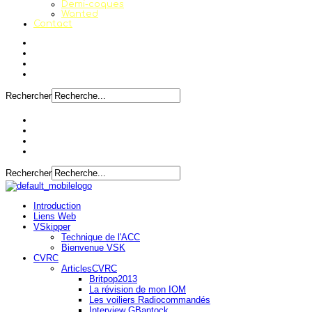
Demi-coques
Wanted
Contact
Rechercher
Rechercher
Introduction
Liens Web
VSkipper
Technique de l'ACC
Bienvenue VSK
CVRC
ArticlesCVRC
Britpop2013
La révision de mon IOM
Les voiliers Radiocommandés
Interview GBantock