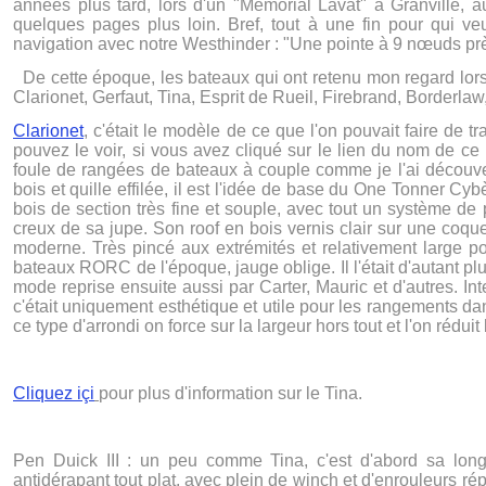
années plus tard, lors d'un "Mémorial Lavat" à Granville, 
quelques pages plus loin. Bref, tout à une fin pour qui v
navigation avec notre Westhinder : "Une pointe à 9 nœuds près 
De cette époque, les bateaux qui ont retenu mon regard lorsqu
Clarionet, Gerfaut, Tina, Esprit de Rueil, Firebrand, Borderlaw,
Clarionet
, c'était le modèle de ce que l'on pouvait faire de
pouvez le voir, si vous avez cliqué sur le lien du nom de c
foule de rangées de bateaux à couple comme je l'ai découvert 
bois et quille effilée, il est l'idée de base du One Tonner 
bois de section très fine et souple, avec tout un système de 
creux de sa jupe. Son roof en bois vernis clair sur une coque
moderne. Très pincé aux extrémités et relativement large po
bateaux RORC de l'époque, jauge oblige. Il l'était d'autant pl
mode reprise ensuite aussi par Carter, Mauric et d'autres. 
c'était uniquement esthétique et utile pour les rangements dans
ce type d'arrondi on force sur la largeur hors tout et l'on rédu
Cliquez içi
pour plus d'information sur le Tina.
Pen Duick III : un peu comme Tina, c'est d'abord sa longu
antidérapant tout plat, avec plein de winch et d'enrouleurs répa