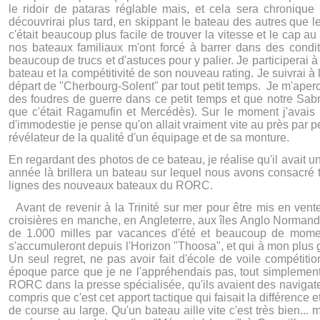
le ridoir de pataras réglable mais, et cela sera chronique 
découvrirai plus tard, en skippant le bateau des autres que 
c'était beaucoup plus facile de trouver la vitesse et le cap
nos bateaux familiaux m'ont forcé à barrer dans des conditi
beaucoup de trucs et d'astuces pour y palier. Je participerai 
bateau et la compétitivité de son nouveau rating. Je suivrai à
départ de "Cherbourg-Solent" par tout petit temps. Je m'aper
des foudres de guerre dans ce petit temps et que notre Sabr
que c'était Ragamufin et Mercédès). Sur le moment j'avais
d'immodestie je pense qu'on allait vraiment vite au près par p
révélateur de la qualité d'un équipage et de sa monture.
En regardant des photos de ce bateau, je réalise qu'il avait un
année là brillera un bateau sur lequel nous avons consacré tou
lignes des nouveaux bateaux du RORC.
Avant de revenir à la Trinité sur mer pour être mis en vent
croisières en manche, en Angleterre, aux îles Anglo Normande
de 1.000 milles par vacances d'été et beaucoup de mome
s'accumuleront depuis l'Horizon "Thoosa", et qui à mon plus gr
Un seul regret, ne pas avoir fait d'école de voile compétiti
époque parce que je ne l'appréhendais pas, tout simplement
RORC dans la presse spécialisée, qu'ils avaient des navigate
compris que c'est cet apport tactique qui faisait la différence 
de course au large. Qu'un bateau aille vite c'est très bien...