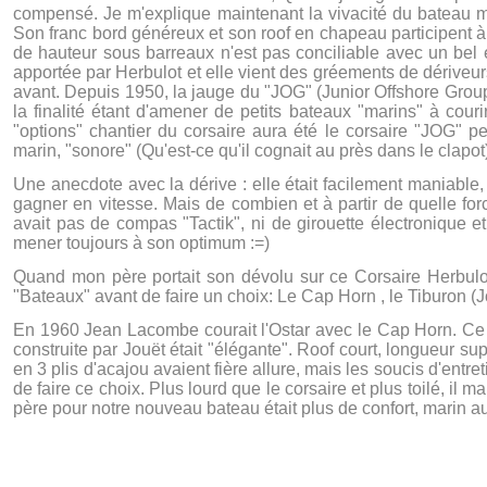
compensé. Je m'explique maintenant la vivacité du bateau mai
Son franc bord généreux et son roof en chapeau participent à 
de hauteur sous barreaux n'est pas conciliable avec un bel 
apportée par Herbulot et elle vient des gréements de dériveur
avant. Depuis 1950, la jauge du "JOG" (Junior Offshore Group 
la finalité étant d'amener de petits bateaux "marins" à cou
"options" chantier du corsaire aura été le corsaire "JOG" pe
marin, "sonore" (Qu'est-ce qu'il cognait au près dans le clapot
Une anecdote avec la dérive : elle était facilement maniable
gagner en vitesse. Mais de combien et à partir de quelle for
avait pas de compas "Tactik", ni de girouette électronique e
mener toujours à son optimum :=)
Quand mon père portait son dévolu sur ce Corsaire Herbulo
"Bateaux" avant de faire un choix: Le Cap Horn , le Tiburon (
En 1960 Jean Lacombe courait l'Ostar avec le Cap Horn. Ce ba
construite par Jouët était "élégante". Roof court, longueur 
en 3 plis d'acajou avaient fière allure, mais les soucis d'ent
de faire ce choix. Plus lourd que le corsaire et plus toilé, il 
père pour notre nouveau bateau était plus de confort, marin aussi