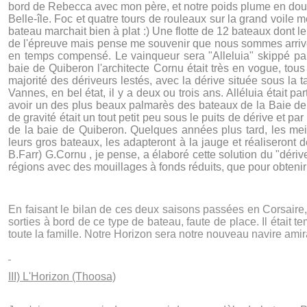
bord de Rebecca avec mon père, et notre poids plume en double
Belle-île. Foc et quatre tours de rouleaux sur la grand voile m
bateau marchait bien à plat :) Une flotte de 12 bateaux dont le
de l'épreuve mais pense me souvenir que nous sommes arrivés
en temps compensé. Le vainqueur sera "Alleluia" skippé par 
baie de Quiberon l'architecte Cornu était très en vogue, tous
majorité des dériveurs lestés, avec la dérive située sous la ta
Vannes, en bel état, il y a deux ou trois ans. Alléluia était p
avoir un des plus beaux palmarès des bateaux de la Baie de 
de gravité était un tout petit peu sous le puits de dérive et pa
de la baie de Quiberon. Quelques années plus tard, les mei
leurs gros bateaux, les adapteront à la jauge et réaliseron
B.Farr) G.Cornu , je pense, a élaboré cette solution du "dér
régions avec des mouillages à fonds réduits, que pour obtenir 
En faisant le bilan de ces deux saisons passées en Corsaire, 
sorties à bord de ce type de bateau, faute de place. Il était
toute la famille. Notre Horizon sera notre nouveau navire ami
III) L'Horizon (Thoosa)