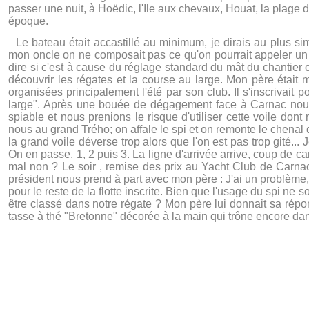
passer une nuit, à Hoëdic, l'Ile aux chevaux, Houat, la plage
époque.
Le bateau était accastillé au minimum, je dirais au plus sim
mon oncle on ne composait pas ce qu'on pourrait appeler un é
dire si c'est à cause du réglage standard du mât du chantier ou
découvrir les régates et la course au large. Mon père étai
organisées principalement l'été par son club. Il s'inscrivait
large". Après une bouée de dégagement face à Carnac nous a
spiable et nous prenions le risque d'utiliser cette voile dont 
nous au grand Trého; on affale le spi et on remonte le chenal 
la grand voile déverse trop alors que l'on est pas trop gité...
On en passe, 1, 2 puis 3. La ligne d'arrivée arrive, coup de ca
mal non ? Le soir , remise des prix au Yacht Club de Carnac,
président nous prend à part avec mon père : J'ai un problème
pour le reste de la flotte inscrite. Bien que l'usage du spi ne
être classé dans notre régate ? Mon père lui donnait sa répo
tasse à thé "Bretonne" décorée à la main qui trône encore dans