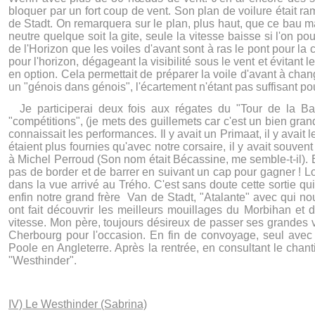
bloquer par un fort coup de vent. Son plan de voilure était 
de Stadt. On remarquera sur le plan, plus haut, que ce bau max
neutre quelque soit la gite, seule la vitesse baisse si l'on 
de l'Horizon que les voiles d'avant sont à ras le pont pour l
pour l'horizon, dégageant la visibilité sous le vent et évitan
en option. Cela permettait de préparer la voile d'avant à chang
un "génois dans génois", l'écartement n'étant pas suffisant p
Je participerai deux fois aux régates du "Tour de la Bai
"compétitions", (je mets des guillemets car c'est un bien gran
connaissait les performances. Il y avait un Primaat, il y avait 
étaient plus fournies qu'avec notre corsaire, il y avait souvent
à Michel Perroud (Son nom était Bécassine, me semble-t-il). En
pas de border et de barrer en suivant un cap pour gagner ! Lo
dans la vue arrivé au Trého. C'est sans doute cette sortie qu
enfin notre grand frère Van de Stadt, "Atalante" avec qui no
ont fait découvrir les meilleurs mouillages du Morbihan et d
vitesse. Mon père, toujours désireux de passer ses grandes v
Cherbourg pour l'occasion. En fin de convoyage, seul avec
Poole en Angleterre. Après la rentrée, en consultant le chan
"Westhinder".
IV) Le Westhinder (Sabrina)