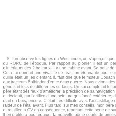
Si l'on observe les lignes du Westhinder, on s'aperçoit que 
du RORC de l'époque. Par rapport au pionier il est un pe
d'intérieurs des 2 bateaux, il a une cabine avant. Sa pelle de
Cela lui donnait une vivacité de réaction étonnante pour son
quille était un jeu d'enfant. IL faut dire que le moteur Couach 
aux tracteurs Bolhinder d'entre deux guerre .Nous avions des v
génois et focs de différentes surfaces. Un spi complétait le
père étant désireux d'améliorer la précision de sa navigation 
et décidait, par l'artifice d'une peinture gris foncé extérieure
était en bois, encore. C'était très difficile avec l'accastilla
raideur de l'étai avant. Plus tard, sur mes conseils, mon père 
et retailler la GV en conséquence, reportant cette perte de s
Il en profitera pour équiper la nouvelle bôme courte de prises d