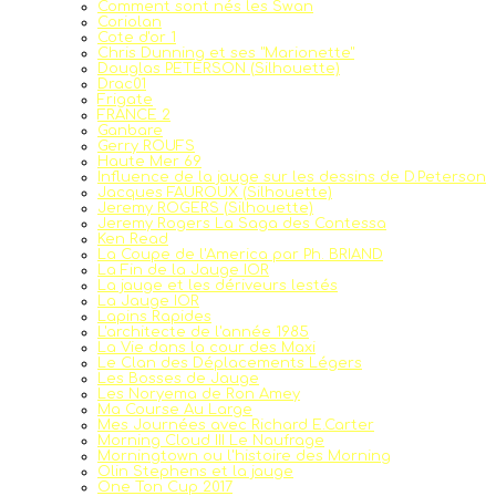
Comment sont nés les Swan
Coriolan
Cote d'or 1
Chris Dunning et ses "Marionette"
Douglas PETERSON (Silhouette)
Drac01
Frigate
FRANCE 2
Ganbare
Gerry ROUFS
Haute Mer 69
Influence de la jauge sur les dessins de D.Peterson
Jacques FAUROUX (Silhouette)
Jeremy ROGERS (Silhouette)
Jeremy Rogers La Saga des Contessa
Ken Read
La Coupe de l'America par Ph. BRIAND
La Fin de la Jauge IOR
La jauge et les dériveurs lestés
La Jauge IOR
Lapins Rapides
L'architecte de l'année 1985
La Vie dans la cour des Maxi
Le Clan des Déplacements Légers
Les Bosses de Jauge
Les Noryema de Ron Amey
Ma Course Au Large
Mes Journées avec Richard E.Carter
Morning Cloud III Le Naufrage
Morningtown ou l'histoire des Morning
Olin Stephens et la jauge
One Ton Cup 2017