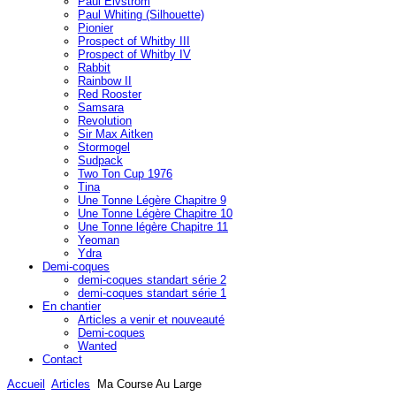
Paul Elvström
Paul Whiting (Silhouette)
Pionier
Prospect of Whitby III
Prospect of Whitby IV
Rabbit
Rainbow II
Red Rooster
Samsara
Revolution
Sir Max Aitken
Stormogel
Sudpack
Two Ton Cup 1976
Tina
Une Tonne Légère Chapitre 9
Une Tonne Légère Chapitre 10
Une Tonne légère Chapitre 11
Yeoman
Ydra
Demi-coques
demi-coques standart série 2
demi-coques standart série 1
En chantier
Articles a venir et nouveauté
Demi-coques
Wanted
Contact
Accueil
Articles
Ma Course Au Large