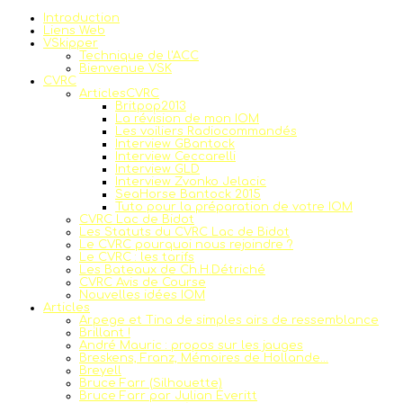
Introduction
Liens Web
VSkipper
Technique de l'ACC
Bienvenue VSK
CVRC
ArticlesCVRC
Britpop2013
La révision de mon IOM
Les voiliers Radiocommandés
Interview GBantock
Interview Ceccarelli
Interview GLD
Interview Zvonko Jelacic
SeaHorse Bantock 2015
Tuto pour la préparation de votre IOM
CVRC Lac de Bidot
Les Statuts du CVRC Lac de Bidot
Le CVRC pourquoi nous rejoindre ?
Le CVRC : les tarifs
Les Bateaux de Ch.H.Détriché
CVRC Avis de Course
Nouvelles idées IOM
Articles
Arpege et Tina de simples airs de ressemblance
Brillant !
André Mauric : propos sur les jauges
Breskens, Franz, Mémoires de Hollande...
Breyell
Bruce Farr (Silhouette)
Bruce Farr par Julian Everitt