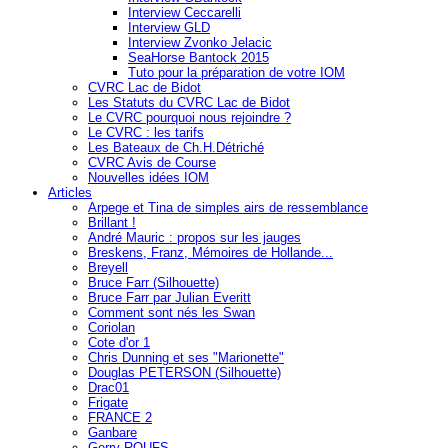
Interview Ceccarelli
Interview GLD
Interview Zvonko Jelacic
SeaHorse Bantock 2015
Tuto pour la préparation de votre IOM
CVRC Lac de Bidot
Les Statuts du CVRC Lac de Bidot
Le CVRC pourquoi nous rejoindre ?
Le CVRC : les tarifs
Les Bateaux de Ch.H.Détriché
CVRC Avis de Course
Nouvelles idées IOM
Articles
Arpege et Tina de simples airs de ressemblance
Brillant !
André Mauric : propos sur les jauges
Breskens, Franz, Mémoires de Hollande...
Breyell
Bruce Farr (Silhouette)
Bruce Farr par Julian Everitt
Comment sont nés les Swan
Coriolan
Cote d'or 1
Chris Dunning et ses "Marionette"
Douglas PETERSON (Silhouette)
Drac01
Frigate
FRANCE 2
Ganbare
Gerry ROUFS