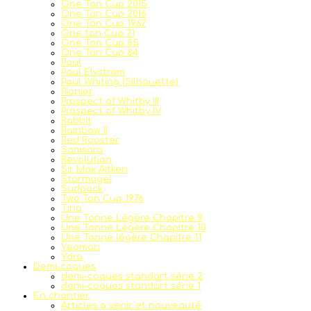
One Ton Cup 2015
One Ton Cup 2016
One Ton Cup 1967
One ton Cup 71
One Ton Cup 85
One Ton Cup 84
Paul
Paul Elvström
Paul Whiting (Silhouette)
Pionier
Prospect of Whitby III
Prospect of Whitby IV
Rabbit
Rainbow II
Red Rooster
Samsara
Revolution
Sir Max Aitken
Stormogel
Sudpack
Two Ton Cup 1976
Tina
Une Tonne Légère Chapitre 9
Une Tonne Légère Chapitre 10
Une Tonne légère Chapitre 11
Yeoman
Ydra
Demi-coques
demi-coques standart série 2
demi-coques standart série 1
En chantier
Articles a venir et nouveauté