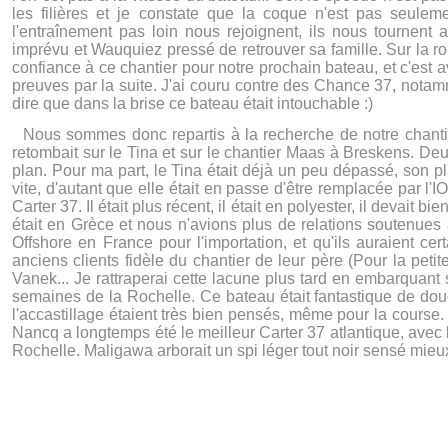
les filières et je constate que la coque n'est pas seule
l'entraînement pas loin nous rejoignent, ils nous tournent 
imprévu et Wauquiez pressé de retrouver sa famille. Sur la route
confiance à ce chantier pour notre prochain bateau, et c'est
preuves par la suite. J'ai couru contre des Chance 37, notamm
dire que dans la brise ce bateau était intouchable :)
Nous sommes donc repartis à la recherche de notre chantier
retombait sur le Tina et sur le chantier Maas à Breskens. De
plan. Pour ma part, le Tina était déjà un peu dépassé, son 
vite, d'autant que elle était en passe d'être remplacée par l'I
Carter 37. Il était plus récent, il était en polyester, il devait
était en Grèce et nous n'avions plus de relations soutenues
Offshore en France pour l'importation, et qu'ils auraient ce
anciens clients fidèle du chantier de leur père (Pour la peti
Vanek... Je rattraperai cette lacune plus tard en embarquant
semaines de la Rochelle. Ce bateau était fantastique de douce
l'accastillage étaient très bien pensés, même pour la course. 
Nancq a longtemps été le meilleur Carter 37 atlantique, avec
Rochelle. Maligawa arborait un spi léger tout noir sensé mieux 