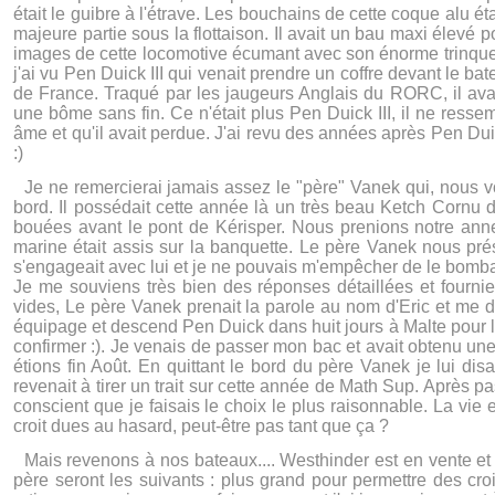
était le guibre à l'étrave. Les bouchains de cette coque alu ét
majeure partie sous la flottaison. Il avait un bau maxi élevé po
images de cette locomotive écumant avec son énorme trinquett
j'ai vu Pen Duick III qui venait prendre un coffre devant le bat
de France. Traqué par les jaugeurs Anglais du RORC, il av
une bôme sans fin. Ce n'était plus Pen Duick III, il ne ressem
âme et qu'il avait perdue. J'ai revu des années après Pen Duick
:)
Je ne remercierai jamais assez le "père" Vanek qui, nous voy
bord. Il possédait cette année là un très beau Ketch Cornu d
bouées avant le pont de Kérisper. Nous prenions notre ann
marine était assis sur la banquette. Le père Vanek nous prés
s'engageait avec lui et je ne pouvais m'empêcher de le bomba
Je me souviens très bien des réponses détaillées et fournies q
vides, Le père Vanek prenait la parole au nom d'Eric et me di
équipage et descend Pen Duick dans huit jours à Malte pour le T
confirmer :). Je venais de passer mon bac et avait obtenu un
étions fin Août. En quittant le bord du père Vanek je lui disa
revenait à tirer un trait sur cette année de Math Sup. Après p
conscient que je faisais le choix le plus raisonnable. La vie 
croit dues au hasard, peut-être pas tant que ça ?
Mais revenons à nos bateaux.... Westhinder est en vente et i
père seront les suivants : plus grand pour permettre des cro