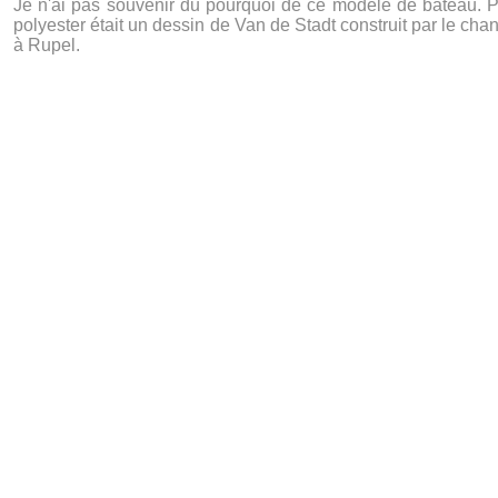
Je n'ai pas souvenir du pourquoi de ce modèle de bateau. 
polyester était un dessin de Van de Stadt construit par le ch
à Rupel.