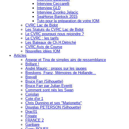
Interview Ceccarelli
Interview GLD
Interview Zvonko Jelacic
SeaHorse Bantock 2015
Tuto pour la préparation de votre IOM
CVRC Lac de Bidot
Les Statuts du CVRC Lac de Bidot
Le CVRC pourquoi nous rejoindre ?
Le CVRC : les tarifs
Les Bateaux de Ch.H.Détriché
CVRC Avis de Course
Nouvelles idées IOM
Articles
Arpege et Tina de simples airs de ressemblance
Brillant !
André Mauric : propos sur les jauges
Breskens, Franz, Mémoires de Hollande...
Breyell
Bruce Farr (Silhouette)
Bruce Farr par Julian Everitt
Comment sont nés les Swan
Coriolan
Cote d'or 1
Chris Dunning et ses "Marionette"
Douglas PETERSON (Silhouette)
Drac01
Frigate
FRANCE 2
Ganbare
Gerry ROUFS