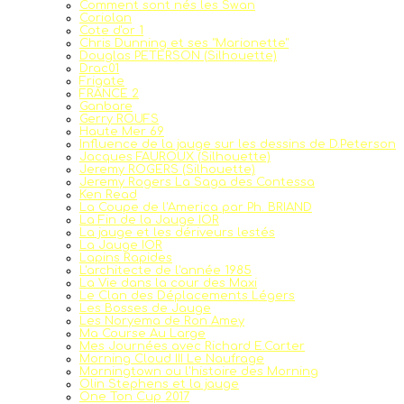
Comment sont nés les Swan
Coriolan
Cote d'or 1
Chris Dunning et ses "Marionette"
Douglas PETERSON (Silhouette)
Drac01
Frigate
FRANCE 2
Ganbare
Gerry ROUFS
Haute Mer 69
Influence de la jauge sur les dessins de D.Peterson
Jacques FAUROUX (Silhouette)
Jeremy ROGERS (Silhouette)
Jeremy Rogers La Saga des Contessa
Ken Read
La Coupe de l'America par Ph. BRIAND
La Fin de la Jauge IOR
La jauge et les dériveurs lestés
La Jauge IOR
Lapins Rapides
L'architecte de l'année 1985
La Vie dans la cour des Maxi
Le Clan des Déplacements Légers
Les Bosses de Jauge
Les Noryema de Ron Amey
Ma Course Au Large
Mes Journées avec Richard E.Carter
Morning Cloud III Le Naufrage
Morningtown ou l'histoire des Morning
Olin Stephens et la jauge
One Ton Cup 2017