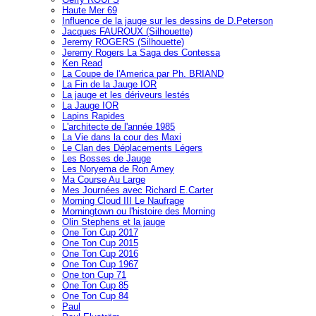
Haute Mer 69
Influence de la jauge sur les dessins de D.Peterson
Jacques FAUROUX (Silhouette)
Jeremy ROGERS (Silhouette)
Jeremy Rogers La Saga des Contessa
Ken Read
La Coupe de l'America par Ph. BRIAND
La Fin de la Jauge IOR
La jauge et les dériveurs lestés
La Jauge IOR
Lapins Rapides
L'architecte de l'année 1985
La Vie dans la cour des Maxi
Le Clan des Déplacements Légers
Les Bosses de Jauge
Les Noryema de Ron Amey
Ma Course Au Large
Mes Journées avec Richard E.Carter
Morning Cloud III Le Naufrage
Morningtown ou l'histoire des Morning
Olin Stephens et la jauge
One Ton Cup 2017
One Ton Cup 2015
One Ton Cup 2016
One Ton Cup 1967
One ton Cup 71
One Ton Cup 85
One Ton Cup 84
Paul