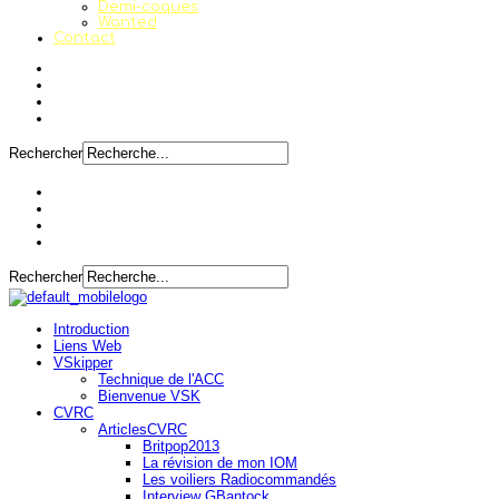
Demi-coques
Wanted
Contact
Rechercher
Rechercher
Introduction
Liens Web
VSkipper
Technique de l'ACC
Bienvenue VSK
CVRC
ArticlesCVRC
Britpop2013
La révision de mon IOM
Les voiliers Radiocommandés
Interview GBantock