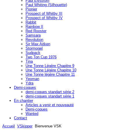
Paul Elvström
Paul Whiting (Silhouette)
Pionier
Prospect of Whitby III
Prospect of Whitby IV
Rabbit
Rainbow II
Red Rooster
Samsara
Revolution
Sir Max Aitken
Stormogel
Sudpack
Two Ton Cup 1976
Tina
Une Tonne Légère Chapitre 9
Une Tonne Légère Chapitre 10
Une Tonne légère Chapitre 11
Yeoman
Ydra
Demi-coques
demi-coques standart série 2
demi-coques standart série 1
En chantier
Articles a venir et nouveauté
Demi-coques
Wanted
Contact
Accueil
VSkipper
Bienvenue VSK