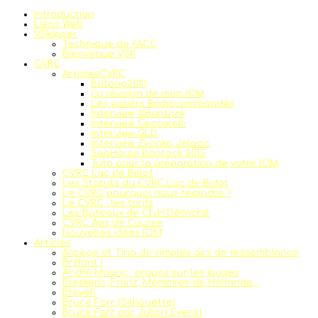
Introduction
Liens Web
VSkipper
Technique de l'ACC
Bienvenue VSK
CVRC
ArticlesCVRC
Britpop2013
La révision de mon IOM
Les voiliers Radiocommandés
Interview GBantock
Interview Ceccarelli
Interview GLD
Interview Zvonko Jelacic
SeaHorse Bantock 2015
Tuto pour la préparation de votre IOM
CVRC Lac de Bidot
Les Statuts du CVRC Lac de Bidot
Le CVRC pourquoi nous rejoindre ?
Le CVRC : les tarifs
Les Bateaux de Ch.H.Détriché
CVRC Avis de Course
Nouvelles idées IOM
Articles
Arpege et Tina de simples airs de ressemblance
Brillant !
André Mauric : propos sur les jauges
Breskens, Franz, Mémoires de Hollande...
Breyell
Bruce Farr (Silhouette)
Bruce Farr par Julian Everitt