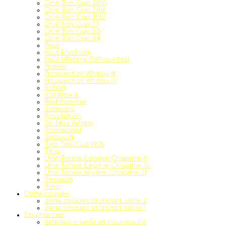
One Ton Cup 2015
One Ton Cup 2016
One Ton Cup 1967
One ton Cup 71
One Ton Cup 85
One Ton Cup 84
Paul
Paul Elvström
Paul Whiting (Silhouette)
Pionier
Prospect of Whitby III
Prospect of Whitby IV
Rabbit
Rainbow II
Red Rooster
Samsara
Revolution
Sir Max Aitken
Stormogel
Sudpack
Two Ton Cup 1976
Tina
Une Tonne Légère Chapitre 9
Une Tonne Légère Chapitre 10
Une Tonne légère Chapitre 11
Yeoman
Ydra
Demi-coques
demi-coques standart série 2
demi-coques standart série 1
En chantier
Articles a venir et nouveauté