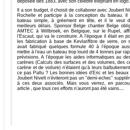
déposée dès 1883, avec son célèbre éléphant en logo.
Il a son budget, il choisit de collaborer avec Joubert Ni
Rochelle et participe à la conception du bateau. Il
bateau simple, à gréement en tête, et il le veut 
meilleurs délais. Sponsor Belge chantier Belge oblig
AMTEC à Willbroek, en Belgique, sur le Rupel, aff
l'Escaut, qui va le construire. A l'époque il était en p
les fabrication à base de Kevlar/fibre de verre, on sa
avait fabriqué quelques formule 40 à l'époque auss
mettre à l'eau un bateau trop lourd de 4 tonnes par rap
prévisions. A l'époque les aides informatiques au de
carènes (Calculs des surfaces et des volumes, des c
carène et de voilure) n'étaient qu'à leurs balbutiement
ce pas Pallu ? Les bonnes idées d'Eric et les beaux
Joubert Nivelt n'éviteront pas un "demi-echec" supplé
à ces deux associés. Mais vous verrez, en parcou
article , que tous ces efforts n'auront pas été vains....