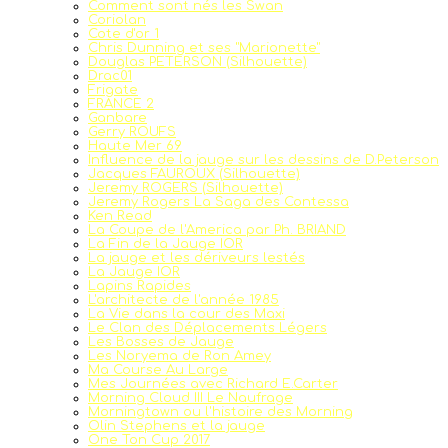
Comment sont nés les Swan
Coriolan
Cote d'or 1
Chris Dunning et ses "Marionette"
Douglas PETERSON (Silhouette)
Drac01
Frigate
FRANCE 2
Ganbare
Gerry ROUFS
Haute Mer 69
Influence de la jauge sur les dessins de D.Peterson
Jacques FAUROUX (Silhouette)
Jeremy ROGERS (Silhouette)
Jeremy Rogers La Saga des Contessa
Ken Read
La Coupe de l'America par Ph. BRIAND
La Fin de la Jauge IOR
La jauge et les dériveurs lestés
La Jauge IOR
Lapins Rapides
L'architecte de l'année 1985
La Vie dans la cour des Maxi
Le Clan des Déplacements Légers
Les Bosses de Jauge
Les Noryema de Ron Amey
Ma Course Au Large
Mes Journées avec Richard E.Carter
Morning Cloud III Le Naufrage
Morningtown ou l'histoire des Morning
Olin Stephens et la jauge
One Ton Cup 2017