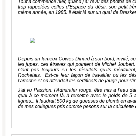
Tout a commencé hier, quand j'ai revu des photos de côte
trop rappelées celles d'Espace du désir, son petit fr
même année, en 1985. Il était là sur un quai de Bresken
Depuis un fameux Cowes Dinard à son bord, invité, comm
les jupes, ces étraves qui pointent de Michel Joubert.
n'ont pas toujours eu les résultats qu'ils méritaient,
Rochelais. Est-ce leur façon de travailler ou les dési
l'arrache et on attendait les certificats de jauge pour s'i
J'ai vu Passion, l'Admiraler rouge, être mis à l'eau d
quai à ce moment là, à remettre avec le poids de 5 
lignes... Il faudrait 500 kg de gueuses de plomb en ava
de mes collègues pris comme pesons sur la calculette d