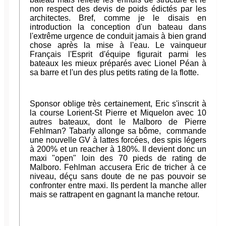
non respect des devis de poids édictés par les
architectes. Bref, comme je le disais en
introduction la conception d'un bateau dans
l'extrême urgence de conduit jamais à bien grand
chose après la mise à l'eau. Le vainqueur
Français l'Esprit d'équipe figurait parmi les
bateaux les mieux préparés avec Lionel Péan à
sa barre et l'un des plus petits rating de la flotte.
Sponsor oblige très certainement, Eric s'inscrit à
la course Lorient-St Pierre et Miquelon avec 10
autres bateaux, dont le Malboro de Pierre
Fehlman? Tabarly allonge sa bôme, commande
une nouvelle GV à lattes forcées, des spis légers
à 200% et un reacher à 180%. Il devient donc un
maxi "open" loin des 70 pieds de rating de
Malboro. Fehlman accusera Eric de tricher à ce
niveau, déçu sans doute de ne pas pouvoir se
confronter entre maxi. Ils perdent la manche aller
mais se rattrapent en gagnant la manche retour.