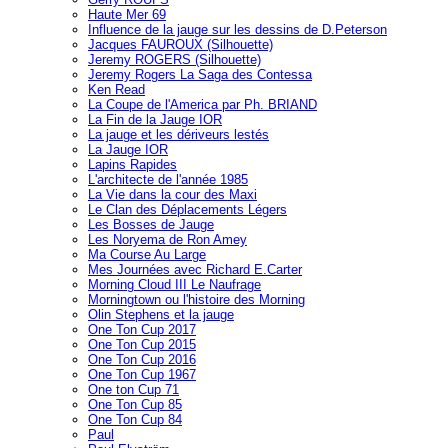
Haute Mer 69
Influence de la jauge sur les dessins de D.Peterson
Jacques FAUROUX (Silhouette)
Jeremy ROGERS (Silhouette)
Jeremy Rogers La Saga des Contessa
Ken Read
La Coupe de l'America par Ph. BRIAND
La Fin de la Jauge IOR
La jauge et les dériveurs lestés
La Jauge IOR
Lapins Rapides
L'architecte de l'année 1985
La Vie dans la cour des Maxi
Le Clan des Déplacements Légers
Les Bosses de Jauge
Les Noryema de Ron Amey
Ma Course Au Large
Mes Journées avec Richard E.Carter
Morning Cloud III Le Naufrage
Morningtown ou l'histoire des Morning
Olin Stephens et la jauge
One Ton Cup 2017
One Ton Cup 2015
One Ton Cup 2016
One Ton Cup 1967
One ton Cup 71
One Ton Cup 85
One Ton Cup 84
Paul