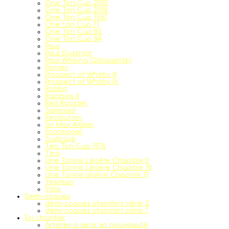
One Ton Cup 2015
One Ton Cup 2016
One Ton Cup 1967
One ton Cup 71
One Ton Cup 85
One Ton Cup 84
Paul
Paul Elvström
Paul Whiting (Silhouette)
Pionier
Prospect of Whitby III
Prospect of Whitby IV
Rabbit
Rainbow II
Red Rooster
Samsara
Revolution
Sir Max Aitken
Stormogel
Sudpack
Two Ton Cup 1976
Tina
Une Tonne Légère Chapitre 9
Une Tonne Légère Chapitre 10
Une Tonne légère Chapitre 11
Yeoman
Ydra
Demi-coques
demi-coques standart série 2
demi-coques standart série 1
En chantier
Articles a venir et nouveauté