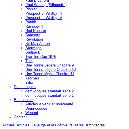
Paul Elvström
Paul Whiting (Silhouette)
Pionier
Prospect of Whitby III
Prospect of Whitby IV
Rabbit
Rainbow II
Red Rooster
Samsara
Revolution
Sir Max Aitken
Stormogel
Sudpack
Two Ton Cup 1976
Tina
Une Tonne Légère Chapitre 9
Une Tonne Légère Chapitre 10
Une Tonne légère Chapitre 11
Yeoman
Ydra
Demi-coques
demi-coques standart série 2
demi-coques standart série 1
En chantier
Articles a venir et nouveauté
Demi-coques
Wanted
Contact
Accueil
Articles
La jauge et les dériveurs lestés
Architectes