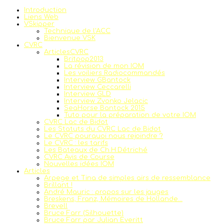
Introduction
Liens Web
VSkipper
Technique de l'ACC
Bienvenue VSK
CVRC
ArticlesCVRC
Britpop2013
La révision de mon IOM
Les voiliers Radiocommandés
Interview GBantock
Interview Ceccarelli
Interview GLD
Interview Zvonko Jelacic
SeaHorse Bantock 2015
Tuto pour la préparation de votre IOM
CVRC Lac de Bidot
Les Statuts du CVRC Lac de Bidot
Le CVRC pourquoi nous rejoindre ?
Le CVRC : les tarifs
Les Bateaux de Ch.H.Détriché
CVRC Avis de Course
Nouvelles idées IOM
Articles
Arpege et Tina de simples airs de ressemblance
Brillant !
André Mauric : propos sur les jauges
Breskens, Franz, Mémoires de Hollande...
Breyell
Bruce Farr (Silhouette)
Bruce Farr par Julian Everitt