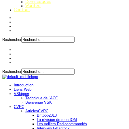
Demi-coques
Wanted
Contact
Rechercher
Rechercher
Introduction
Liens Web
VSkipper
Technique de l'ACC
Bienvenue VSK
CVRC
ArticlesCVRC
Britpop2013
La révision de mon IOM
Les voiliers Radiocommandés
Interview GBantock