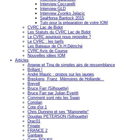
Interview Ceccarelli
Interview GLD
Interview Zvonko Jelacic
SeaHorse Bantock 2015
Tuto pour la préparation de votre IOM
CVRC Lac de Bidot
Les Statuts du CVRC Lac de Bidot
Le CVRC pourquoi nous rejoindre ?
Le CVRC : les tarifs
Les Bateaux de Ch.H.Détriché
CVRC Avis de Course
Nouvelles idées IOM
Articles
Arpege et Tina de simples airs de ressemblance
Brillant !
André Mauric : propos sur les jauges
Breskens, Franz, Mémoires de Hollande...
Breyell
Bruce Farr (Silhouette)
Bruce Farr par Julian Everitt
Comment sont nés les Swan
Coriolan
Cote d'or 1
Chris Dunning et ses "Marionette"
Douglas PETERSON (Silhouette)
Drac01
Frigate
FRANCE 2
Ganbare
Gerry ROUFS