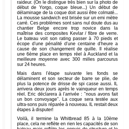
raideur. (On le distingue très bien sur la photo de
début de Yorgo, coque bleue...) Un début de
délaminage de la coque doit aussi être colmaté...
La mousse sandwich est brisée sur un emi mètre
carré. Ces problèmes sont sans nul doute dus au
chantier Belge encore trop novice dans la
maîtrise des composites Kevlar / fibre de verre.
Le bateau voit son rating passer à 70 pieds et
écope d'une pénalité d'une centaine d'heure a
cause de son changement de quille. Il réalise
une 6ème place en temps réel à Auckland et la
meilleure moyenne avec 300 milles parcourus
sur 24 heures.
Mais dans l'étape suivante les fonds se
délaminent et son secteur de barre se plie, de
plus la potence de drisse de spi casse aussi. IL
arrivera deux jours après le vainqueur en temps
réel. Eric déclarera à l'arrivée : "nous avons fait
un bon convoyage". La coque sera testée aux
ultra-sons puis réparée à nouveau. IL restait deux
étapes à disputer!
Voilà, il termine la Whitbread 85 à la 10ème
place, cela ne reflète en rien les capacités de son
bateau mais reflète les ennuis de structure et le